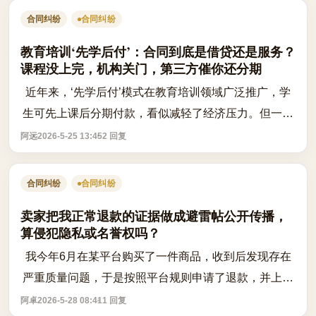
合同纠纷
合同纠纷
教育培训‘先学后付’：合同到底是借贷还是服务？
课程没上完，机构关门，第三方催你还分期
近年来，‘先学后付’模式在教育培训领域广泛推广，学
生可先上课后分期付款，看似减轻了经济压力。但一旦
机构突然停业、跑路，学员不仅课程无法继续，还可能
阿远
2026-5-25 13:45
2 回复
收到第三方催收公司发来的还款通知，...
合同纠纷
合同纠纷
卖家把我正常退款的证据做成避雷帖公开传播，
算侵犯隐私或名誉权吗？
我今年6月在某平台购买了一件商品，收到后发现存在
严重质量问题，于是按照平台规则申请了退款，并上传
了开箱照片和问题描述作为凭证。当时我完全出于维护
阿卓
2026-5-28 08:41
1 回复