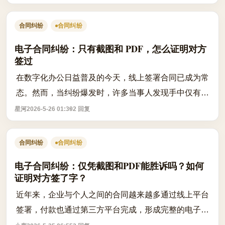
由拒绝退款，引发争议。根据《...
合同纠纷
合同纠纷
电子合同纠纷：只有截图和 PDF，怎么证明对方
签过
在数字化办公日益普及的今天，线上签署合同已成为常
态。然而，当纠纷爆发时，许多当事人发现手中仅有一
份静态的 PDF 文件或聊天截图，而对方却以“非本人签
星河
2026-5-26 01:39
2 回复
署”或“系统漏洞”为由拒绝履行义务...
合同纠纷
合同纠纷
电子合同纠纷：仅凭截图和PDF能胜诉吗？如何
证明对方签了字？
近年来，企业与个人之间的合同越来越多通过线上平台
签署，付款也通过第三方平台完成，形成完整的电子化
流程。然而一旦发生纠纷，当事人往往只剩下一纸PDF