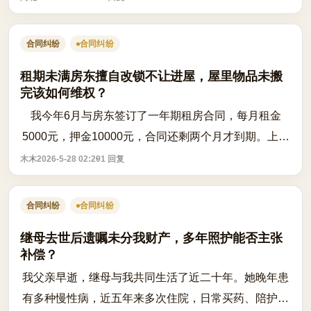
正常走完，但之后卖家开始频繁拨打我的...
合同纠纷
合同纠纷
租期未满房东擅自改锁不让进屋，屋里物品未搬
完该如何维权？
我今年6月与房东签订了一年期租房合同，每月租金
5000元，押金10000元，合同还剩两个月才到期。上个
月因房屋墙面渗水问题与房东沟通维修事宜，双方产生
木木
2026-5-28 02:29
1 回复
争执，房东态度逐渐强硬。本月我下班回家时...
合同纠纷
合同纠纷
继母去世后遗嘱未分我财产，多年照护能否主张
补偿？
我父亲早逝，继母与我共同生活了近二十年。她晚年患
有多种慢性病，近五年来多次住院，日常买药、陪护、