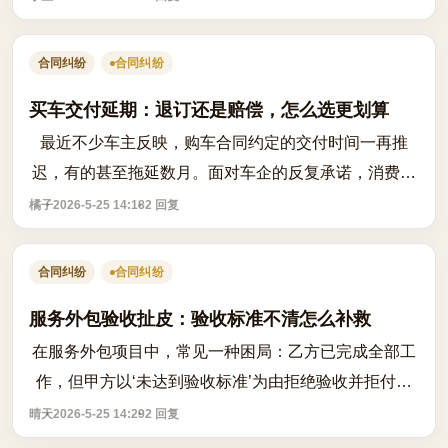
于意思表示是否一致。根据民法典...
合同纠纷
合同纠纷
买车交付延期：退订还是赔偿，怎么选更划算
最近不少车主反映，购车合同约定的交付时间一再推
迟，有的甚至拖延数月。面对车企的反复承诺，消费者
陷入两难：是坚持等下去拿赔偿，还是果断退订避免后
橘子
2026-5-25 14:18
2 回复
续加价风险？首先要确认合同中是否明确约...
合同纠纷
合同纠纷
服务外包验收扯皮：验收标准不清怎么补救
在服务外包项目中，常见一种困局：乙方已完成全部工
作，但甲方以‘未达到验收标准’为由拒绝验收并拒付尾
款，而乙方认为已按约定交付成果。问题根源往往在于
晴天
2026-5-25 14:29
2 回复
合同中验收标准模糊、缺乏量化指标或...