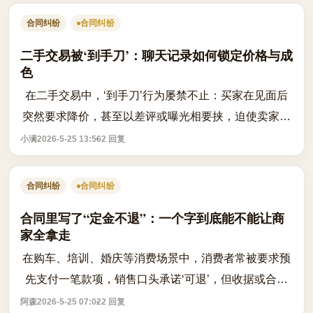
合同纠纷
合同纠纷
二手交易被‘到手刀’：聊天记录如何锁定价格与成
色
在二手交易中，‘到手刀’行为屡禁不止：买家在见面后
突然要求降价，甚至以差评或曝光相要挟，迫使卖家让
步。此类行为不仅违背诚信原则，更可能构成对买卖合
小满
2026-5-25 13:56
2 回复
同的违约。根据《民法典》相关规定，...
合同纠纷
合同纠纷
合同里写了“定金不退”：一个字到底能不能让商
家全拿走
在购车、培训、婚庆等消费场景中，消费者常被要求预
先支付一笔款项，销售口头承诺‘可退’，但收据或合同
却明确标注为‘定金’。一旦反悔，商家便以‘定金不退’为
阿森
2026-5-25 07:02
2 回复