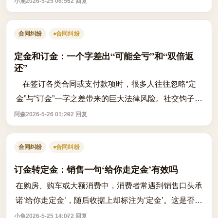
小鹿
2026-5-25 06:55
2 回复
合同和聊天记录截图，此时法院是否认可...
合同纠纷
合同纠纷
定金和订金：一个字差出“可能全亏”和“双倍返
还”
在签订各类合同或支付款项时，很多人往往忽略“定
金”与“订金”一字之差带来的巨大法律风险。社交钩子在
于，许多人交钱时天真地以为这笔钱随时可以退回，反
阿森
2026-5-26 01:29
2 回复
悔时才发现收据上赫然写着“定金”。...
合同纠纷
合同纠纷
订金转定金：销售一句‘给你走定金’有效吗
在购房、购车或大额消费中，消费者常遇到销售口头承
诺‘给你走定金’，随后收据上却标注为‘定金’。这是否意
味着预付款自动转化为具有法律约束力的定金？关键在
小鱼
2026-5-25 14:07
2 回复