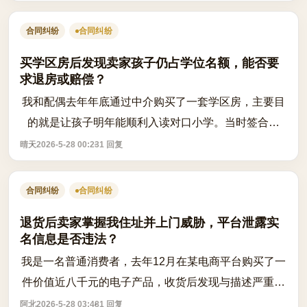
自身权益的目的，以为这只是平台内部审...
合同纠纷
合同纠纷
买学区房后发现卖家孩子仍占学位名额，能否要
求退房或赔偿？
我和配偶去年年底通过中介购买了一套学区房，主要目
的就是让孩子明年能顺利入读对口小学。当时签合同
时，卖家和中介都明确表示该房学位已释放，孩子已转
晴天
2026-5-28 00:23
1 回复
学，不会影响我们孩子入学。我们基于这个...
合同纠纷
合同纠纷
退货后卖家掌握我住址并上门威胁，平台泄露实
名信息是否违法？
我是一名普通消费者，去年12月在某电商平台购买了一
件价值近八千元的电子产品，收货后发现与描述严重不
符，于是申请了退货退款，理由是货不对版。退货流程
阿北
2026-5-28 03:48
1 回复