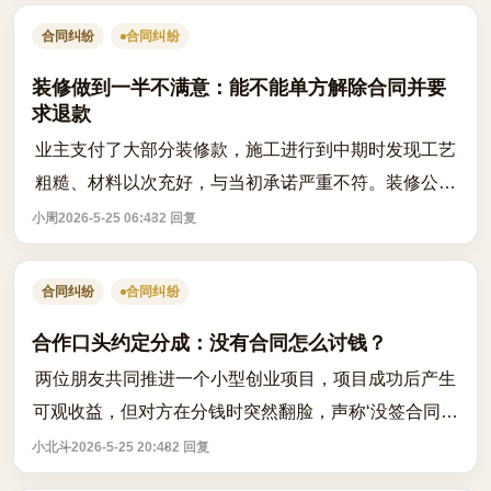
合同纠纷
合同纠纷
装修做到一半不满意：能不能单方解除合同并要
求退款
业主支付了大部分装修款，施工进行到中期时发现工艺
粗糙、材料以次充好，与当初承诺严重不符。装修公司
以‘合同未履行完毕’为由拒绝退款，甚至要求继续施
小周
2026-5-25 06:43
2 回复
工。此时业主是否可以单方解除合同？能...
合同纠纷
合同纠纷
合作口头约定分成：没有合同怎么讨钱？
两位朋友共同推进一个小型创业项目，项目成功后产生
可观收益，但对方在分钱时突然翻脸，声称‘没签合同你
一分钱也别想拿’。这种情况下，真的就束手无策了吗？
小北斗
2026-5-25 20:48
2 回复
答案是否定的。即便没有书面合同，...