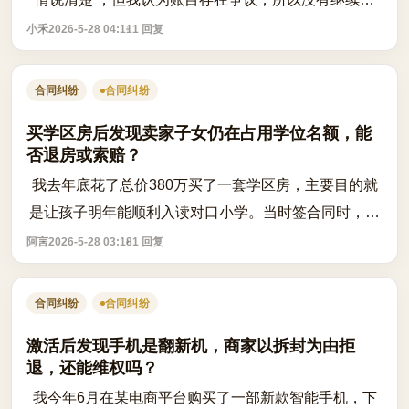
应。最近他突然发消息威胁，说如果我不妥协，就要把
小禾
2026-5-28 04:11
1 回复
当初租房时我留下的身份证复印件、手...
合同纠纷
合同纠纷
买学区房后发现卖家子女仍在占用学位名额，能
否退房或索赔？
我去年底花了总价380万买了一套学区房，主要目的就
是让孩子明年能顺利入读对口小学。当时签合同时，卖
家和中介都明确保证该房学位未被占用，且承诺可以办
阿言
2026-5-28 03:18
1 回复
理入学手续。但房子过户后，我从邻居口...
合同纠纷
合同纠纷
激活后发现手机是翻新机，商家以拆封为由拒
退，还能维权吗？
我今年6月在某电商平台购买了一部新款智能手机，下