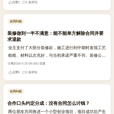
合同中验收标准模糊、缺乏量化指标或...
点赞
1
2 条评论
合同纠纷
装修做到一半不满意：能不能单方解除合同并要
求退款
业主支付了大部分装修款，施工进行到中期时发现工艺
粗糙、材料以次充好，与当初承诺严重不符。装修公司
以‘合同未履行完毕’为由拒绝退款，甚至要求继续施
小周
2026-5-25 06:43
2 回复
工。此时业主是否可以单方解除合同？能...
点赞
6
2 条评论
合同纠纷
合作口头约定分成：没有合同怎么讨钱？
两位朋友共同推进一个小型创业项目，项目成功后产生