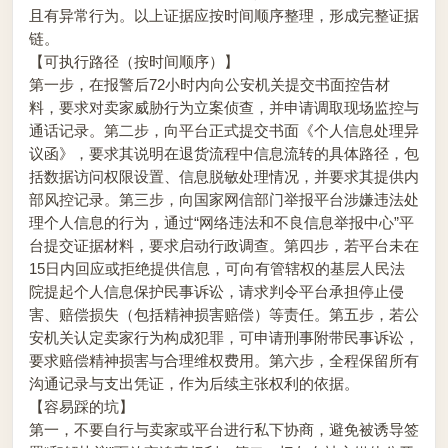
且有异常行为。以上证据应按时间顺序整理，形成完整证据
链。
【可执行路径（按时间顺序）】
第一步，在报警后72小时内向公安机关提交书面控告材
料，要求对卖家威胁行为立案侦查，并申请调取现场监控与
通话记录。第二步，向平台正式提交书面《个人信息处理异
议函》，要求其说明在退货流程中信息流转的具体路径，包
括数据访问权限设置、信息脱敏处理情况，并要求其提供内
部风控记录。第三步，向国家网信部门举报平台涉嫌违法处
理个人信息的行为，通过“网络违法和不良信息举报中心”平
台提交证据材料，要求启动行政调查。第四步，若平台未在
15日内回应或拒绝提供信息，可向有管辖权的基层人民法
院提起个人信息保护民事诉讼，请求判令平台承担停止侵
害、赔偿损失（包括精神损害赔偿）等责任。第五步，若公
安机关认定卖家行为构成犯罪，可申请刑事附带民事诉讼，
要求赔偿精神损害与合理维权费用。第六步，全程保留所有
沟通记录与支出凭证，作为后续主张权利的依据。
【容易踩的坑】
第一，不要自行与卖家或平台进行私下协商，避免被诱导签