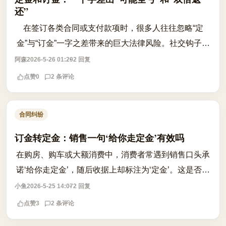
还”
在签订各类合同或支付款项时，很多人往往忽略“定
金”与“订金”一字之差带来的巨大法律风险。社交钩子在
于，许多人交钱时天真地以为这笔钱随时可以退回，反
阿森
2026-5-26 01:29
2 回复
悔时才发现收据上赫然写着“定金”。...
点赞
0
2 条评论
合同纠纷
订金转定金：销售一句‘给你走定金’有效吗
在购房、购车或大额消费中，消费者常遇到销售口头承
诺‘给你走定金’，随后收据上却标注为‘定金’。这是否意
味着预付款自动转化为具有法律约束力的定金？关键在
小鱼
2026-5-25 14:07
2 回复
于意思表示是否一致。根据民法典...
点赞
3
2 条评论