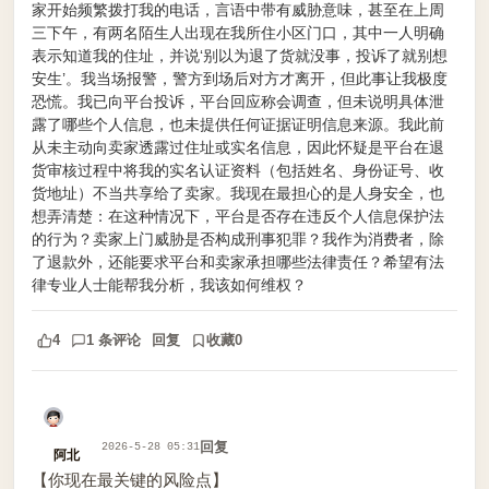
家开始频繁拨打我的电话，言语中带有威胁意味，甚至在上周
三下午，有两名陌生人出现在我所住小区门口，其中一人明确
表示知道我的住址，并说‘别以为退了货就没事，投诉了就别想
安生’。我当场报警，警方到场后对方才离开，但此事让我极度
恐慌。我已向平台投诉，平台回应称会调查，但未说明具体泄
露了哪些个人信息，也未提供任何证据证明信息来源。我此前
从未主动向卖家透露过住址或实名信息，因此怀疑是平台在退
货审核过程中将我的实名认证资料（包括姓名、身份证号、收
货地址）不当共享给了卖家。我现在最担心的是人身安全，也
想弄清楚：在这种情况下，平台是否存在违反个人信息保护法
的行为？卖家上门威胁是否构成刑事犯罪？我作为消费者，除
了退款外，还能要求平台和卖家承担哪些法律责任？希望有法
律专业人士能帮我分析，我该如何维权？
4
1 条评论
回复
收藏
0
回复
2026-5-28 05:31
阿北
【你现在最关键的风险点】