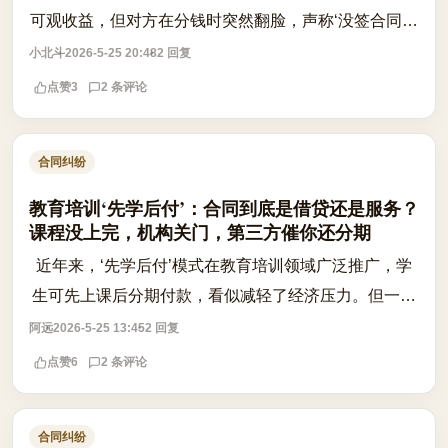
可观收益，但对方在分钱时突然翻脸，声称‘没签合同你
一分钱也别想拿’。这种情况下，真的就束手无策了吗？
小北斗
2026-5-25 20:48
2 回复
答案是否定的。即便没有书面合同，...
点赞
3
2 条评论
合同纠纷
教育培训‘先学后付’：合同到底是借贷还是服务？
课程没上完，机构关门，第三方催你还分期
近年来，‘先学后付’模式在教育培训领域广泛推广，学
生可先上课后分期付款，看似减轻了经济压力。但一旦
机构突然停业、跑路，学员不仅课程无法继续，还可能
阿远
2026-5-25 13:45
2 回复
收到第三方催收公司发来的还款通知，...
点赞
6
2 条评论
合同纠纷