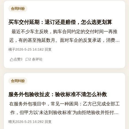
合同纠纷
买车交付延期：退订还是赔偿，怎么选更划算
最近不少车主反映，购车合同约定的交付时间一再推
迟，有的甚至拖延数月。面对车企的反复承诺，消费者
陷入两难：是坚持等下去拿赔偿，还是果断退订避免后
橘子
2026-5-25 14:18
2 回复
续加价风险？首先要确认合同中是否明确约...
点赞
3
2 条评论
合同纠纷
服务外包验收扯皮：验收标准不清怎么补救
在服务外包项目中，常见一种困局：乙方已完成全部工
作，但甲方以‘未达到验收标准’为由拒绝验收并拒付尾
款，而乙方认为已按约定交付成果。问题根源往往在于
晴天
2026-5-25 14:29
2 回复