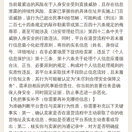
当前最紧迫的风险在于人身安全受到直接威胁，且存在信息
泄露的持续性风险。卖家已掌握你的具体住址并实施上门言
语威胁，该行为已超出民事纠纷范畴，可能构成《刑法》第
二百七十四条规定的敲诈勒索罪或第二百四十六条规定的侮
辱罪，甚至可能涉及《治安管理处罚法》第四十二条中关于
威胁人身安全的行政违法。同时，平台在退货流程中若未履
行信息最小化处理原则，将你的实名信息（姓名、身份证
号、详细地址）在非必要场景下提供给卖家，违反了《个人
信息保护法》第十三条、第十六条关于处理个人信息应遵循
合法、正当、必要原则的规定，构成对个人信息处理规则的
实质性违反。若平台未采取技术手段防止信息流转，且未履
行告知义务，其行为可能被认定为“未尽到合理安全保障义
务”，需承担相应的民事赔偿责任。你当前的首要任务是确
保人身安全，同时固定证据，防止事态进一步恶化。
【先把事实补齐（你需要再补充哪些信息）】
为准确判断平台责任与卖家行为性质，你需要补充以下关键
事实：第一，确认卖家是否在退货流程中主动获取了你的收
货地址及实名信息，例如是否通过平台系统主动查看或导
出；第二，核实你与卖家的沟通记录中，对方是否明确提