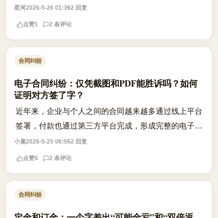
份静态的 PDF 文件或聊天截图，而对方却以“非本人签
星河
2026-5-26 01:39
2 回复
署”或“系统漏洞”为由拒绝履行义务...
点赞
1
2 条评论
合同纠纷
电子合同纠纷：仅凭截图和PDF能胜诉吗？如何
证明对方签了字？
近年来，企业与个人之间的合同越来越多通过线上平台
签署，付款也通过第三方平台完成，形成完整的电子化
流程。然而一旦发生纠纷，当事人往往只剩下一纸PDF
小鹿
2026-5-25 06:55
2 回复
合同和聊天记录截图，此时法院是否认可...
点赞
5
2 条评论
合同纠纷
定金和订金：一个字差出“可能全亏”和“双倍返