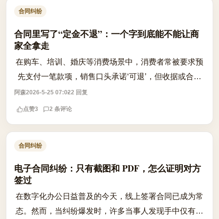
合同纠纷
合同里写了“定金不退”：一个字到底能不能让商
家全拿走
在购车、培训、婚庆等消费场景中，消费者常被要求预
先支付一笔款项，销售口头承诺‘可退’，但收据或合同
却明确标注为‘定金’。一旦反悔，商家便以‘定金不退’为
阿森
2026-5-25 07:02
2 回复
由拒绝退款，引发争议。根据《...
点赞
3
2 条评论
合同纠纷
电子合同纠纷：只有截图和 PDF，怎么证明对方
签过
在数字化办公日益普及的今天，线上签署合同已成为常
态。然而，当纠纷爆发时，许多当事人发现手中仅有一