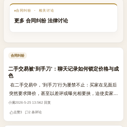
合同纠纷 · 相关讨论
更多 合同纠纷 法律讨论
合同纠纷
二手交易被‘到手刀’：聊天记录如何锁定价格与成
色
在二手交易中，‘到手刀’行为屡禁不止：买家在见面后
突然要求降价，甚至以差评或曝光相要挟，迫使卖家让
步。此类行为不仅违背诚信原则，更可能构成对买卖合
小满
2026-5-25 13:56
2 回复
同的违约。根据《民法典》相关规定，...
点赞
3
2 条评论