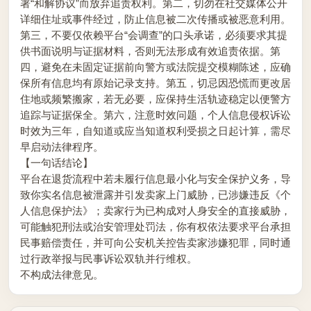
署“和解协议”而放弃追责权利。第二，切勿在社交媒体公开
详细住址或事件经过，防止信息被二次传播或被恶意利用。
第三，不要仅依赖平台“会调查”的口头承诺，必须要求其提
供书面说明与证据材料，否则无法形成有效追责依据。第
四，避免在未固定证据前向警方或法院提交模糊陈述，应确
保所有信息均有原始记录支持。第五，切忌因恐慌而更改居
住地或频繁搬家，若无必要，应保持生活轨迹稳定以便警方
追踪与证据保全。第六，注意时效问题，个人信息侵权诉讼
时效为三年，自知道或应当知道权利受损之日起计算，需尽
早启动法律程序。
【一句话结论】
平台在退货流程中若未履行信息最小化与安全保护义务，导
致你实名信息被泄露并引发卖家上门威胁，已涉嫌违反《个
人信息保护法》；卖家行为已构成对人身安全的直接威胁，
可能触犯刑法或治安管理处罚法，你有权依法要求平台承担
民事赔偿责任，并可向公安机关控告卖家涉嫌犯罪，同时通
过行政举报与民事诉讼双轨并行维权。
不构成法律意见。