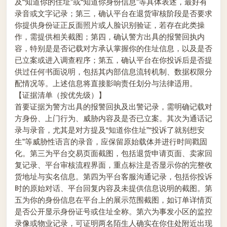
及“知道你的住址”或“知道你身份信息”等具体表述，最好有
录音或文字记录；第三，确认平台在退货审核阶段是否要求
你提供身份证正反面照片或人脸识别验证，若存在此类操
作，需提供相关截图；第四，确认警方出具的报警回执内
容，特别是是否记载对方承认掌握你的住址信息，以及是否
已立案或进入调查程序；第五，确认平台在你投诉后是否提
供过任何书面说明，包括其内部信息流转机制、数据权限分
配情况等。上述信息将直接影响责任划分与法律适用。
【证据清单（按优先级）】
首要证据为警方出具的报警回执及出警记录，需明确记载对
方身份、上门行为、威胁内容及是否已立案。其次为通话记
录与录音，尤其是对方提及“知道你住址”“投诉了就别想安
生”等威胁性语言的录音，应保留原始载体并进行时间戳固
化。第三为平台交易页面截图，包括退货申请页面、卖家回
复记录、平台审核流程界面，重点标注是否显示你的完整收
货地址与实名信息。第四为平台客服沟通记录，包括你投诉
时的原始对话、平台回复内容及未提供信息说明的截图。第
五为你的身份信息在平台上的展示范围截图，如订单详情页
是否公开显示身份证号或住址全称。第六为事发小区的监控
录像或物业记录，可证明两名陌生人确实在你住处附近出现