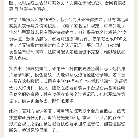
图，此时法院是否认可其效力？关键在于能否证明‘合同真实签
署’且‘签署主体明确’。
根据《民法典》第469条，电子合同具备法律效力，但需满足真
实意思表示与身份可识别。《电子签名法》规定，可靠的电子
签名与手写签名具有同等法律效力，但前提是签名过程符合“身
份认证、数据防篡改、签署可追溯”等要件。仅靠截图或PDF文
件，若无法提供签署时的实名认证记录、平台日志、IP地址、
设备信息或时间戳，法院可能认定证据链不完整，难以确认签
署人身份。
实践中，法院更倾向于采纳平台提供的完整签署日志，包括用
户登录时间、设备指纹、人脸识别或短信验证记录等。若平台
未留存这些数据，或用户主张“账号被盗”“未授权签署”，则证据
效力大打折扣。因此，建议在签署前确认平台是否具备可信电
子签名服务资质，并主动保存签署全过程记录，包括系统弹窗
提示、确认页面截图、邮件通知等。
此外，若对方否认签署，可申请法院调取平台后台数据，但需
注意举证责任分配。原告需先完成初步举证，证明合同存在且
形式合规，之后由被告就否认签署承担举证责任。但若证据链
断裂，败诉风险显著上升。