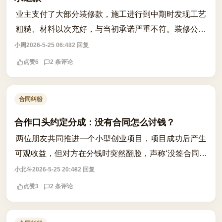
业主支付了大部分装修款，施工进行到中期时发现工艺
粗糙、材料以次充好，与当初承诺严重不符。装修公司
以‘合同未履行完毕’为由拒绝退款，甚至要求继续施
小周
2026-5-25 06:43
2 回复
工。此时业主是否可以单方解除合同？能...
点赞
6
2 条评论
合同纠纷
合作口头约定分成：没有合同怎么讨钱？
两位朋友共同推进一个小型创业项目，项目成功后产生
可观收益，但对方在分钱时突然翻脸，声称‘没签合同你
一分钱也别想拿’。这种情况下，真的就束手无策了吗？
小北斗
2026-5-25 20:48
2 回复
答案是否定的。即便没有书面合同，...
点赞
3
2 条评论