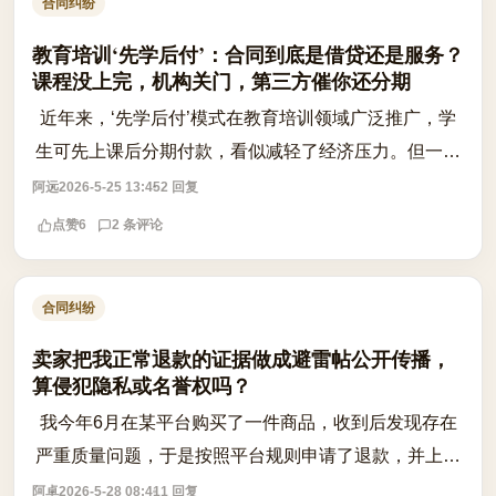
合同纠纷
教育培训‘先学后付’：合同到底是借贷还是服务？
课程没上完，机构关门，第三方催你还分期
近年来，‘先学后付’模式在教育培训领域广泛推广，学
生可先上课后分期付款，看似减轻了经济压力。但一旦
机构突然停业、跑路，学员不仅课程无法继续，还可能
阿远
2026-5-25 13:45
2 回复
收到第三方催收公司发来的还款通知，...
点赞
6
2 条评论
合同纠纷
卖家把我正常退款的证据做成避雷帖公开传播，
算侵犯隐私或名誉权吗？
我今年6月在某平台购买了一件商品，收到后发现存在
严重质量问题，于是按照平台规则申请了退款，并上传
了开箱照片和问题描述作为凭证。当时我完全出于维护
阿卓
2026-5-28 08:41
1 回复