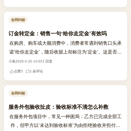
合同纠纷
订金转定金：销售一句‘给你走定金’有效吗
在购房、购车或大额消费中，消费者常遇到销售口头承
诺‘给你走定金’，随后收据上却标注为‘定金’。这是否意
味着预付款自动转化为具有法律约束力的定金？关键在
小鱼
2026-5-25 14:07
2 回复
于意思表示是否一致。根据民法典...
点赞
3
2 条评论
合同纠纷
服务外包验收扯皮：验收标准不清怎么补救
在服务外包项目中，常见一种困局：乙方已完成全部工
作，但甲方以‘未达到验收标准’为由拒绝验收并拒付尾