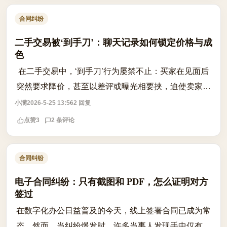
合同纠纷
二手交易被‘到手刀’：聊天记录如何锁定价格与成
色
在二手交易中，‘到手刀’行为屡禁不止：买家在见面后
突然要求降价，甚至以差评或曝光相要挟，迫使卖家让
步。此类行为不仅违背诚信原则，更可能构成对买卖合
小满
2026-5-25 13:56
2 回复
同的违约。根据《民法典》相关规定，...
点赞
3
2 条评论
合同纠纷
电子合同纠纷：只有截图和 PDF，怎么证明对方
签过
在数字化办公日益普及的今天，线上签署合同已成为常
态。然而，当纠纷爆发时，许多当事人发现手中仅有一