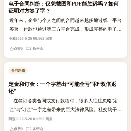
电子合同纠纷：仅凭截图和PDF能胜诉吗？如何
证明对方签了字？
近年来，企业与个人之间的合同越来越多通过线上平台
签署，付款也通过第三方平台完成，形成完整的电子化
流程。然而一旦发生纠纷，当事人往往只剩下一纸PDF
小鹿
2026-5-25 06:55
2 回复
合同和聊天记录截图，此时法院是否认可...
点赞
5
2 条评论
合同纠纷
定金和订金：一个字差出“可能全亏”和“双倍返
还”
在签订各类合同或支付款项时，很多人往往忽略“定
金”与“订金”一字之差带来的巨大法律风险。社交钩子在
于，许多人交钱时天真地以为这笔钱随时可以退回，反
阿森
2026-5-26 01:29
2 回复
悔时才发现收据上赫然写着“定金”。...
点赞
0
2 条评论