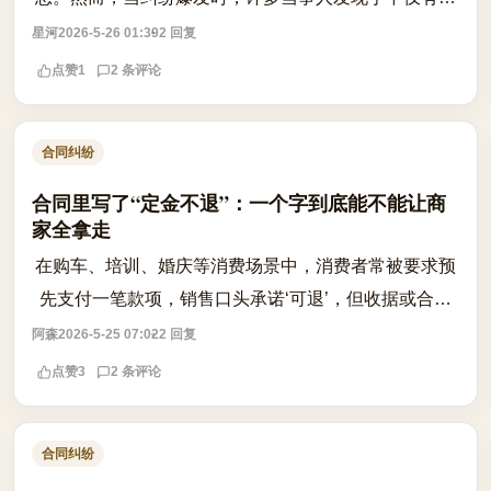
份静态的 PDF 文件或聊天截图，而对方却以“非本人签
星河
2026-5-26 01:39
2 回复
署”或“系统漏洞”为由拒绝履行义务...
点赞
1
2 条评论
合同纠纷
合同里写了“定金不退”：一个字到底能不能让商
家全拿走
在购车、培训、婚庆等消费场景中，消费者常被要求预
先支付一笔款项，销售口头承诺‘可退’，但收据或合同
却明确标注为‘定金’。一旦反悔，商家便以‘定金不退’为
阿森
2026-5-25 07:02
2 回复
由拒绝退款，引发争议。根据《...
点赞
3
2 条评论
合同纠纷