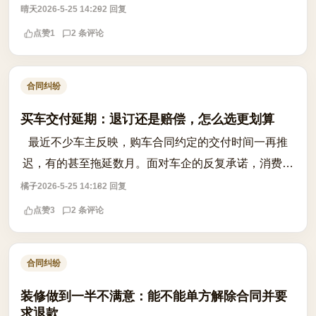
款，而乙方认为已按约定交付成果。问题根源往往在于
晴天
2026-5-25 14:29
2 回复
合同中验收标准模糊、缺乏量化指标或...
点赞
1
2 条评论
合同纠纷
买车交付延期：退订还是赔偿，怎么选更划算
最近不少车主反映，购车合同约定的交付时间一再推
迟，有的甚至拖延数月。面对车企的反复承诺，消费者
陷入两难：是坚持等下去拿赔偿，还是果断退订避免后
橘子
2026-5-25 14:18
2 回复
续加价风险？首先要确认合同中是否明确约...
点赞
3
2 条评论
合同纠纷
装修做到一半不满意：能不能单方解除合同并要
求退款