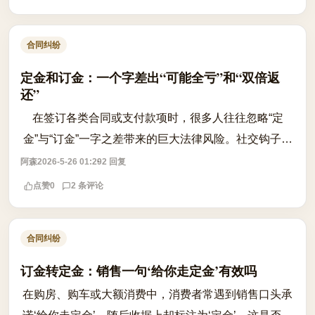
合同纠纷
定金和订金：一个字差出“可能全亏”和“双倍返
还”
在签订各类合同或支付款项时，很多人往往忽略“定
金”与“订金”一字之差带来的巨大法律风险。社交钩子在
于，许多人交钱时天真地以为这笔钱随时可以退回，反
阿森
2026-5-26 01:29
2 回复
悔时才发现收据上赫然写着“定金”。...
点赞
0
2 条评论
合同纠纷
订金转定金：销售一句‘给你走定金’有效吗
在购房、购车或大额消费中，消费者常遇到销售口头承