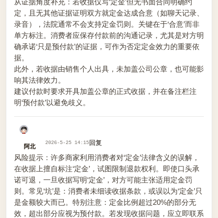
从证据角度补充：若收据仅写‘定金’但无书面合同明确约
定，且无其他证据证明双方就定金达成合意（如聊天记录、
录音），法院通常不会支持定金罚则。关键在于‘合意’而非
单方标注。消费者应保存付款前的沟通记录，尤其是对方明
确承诺‘只是预付款’的证据，可作为否定定金效力的重要依
据。
此外，若收据由销售个人出具，未加盖公司公章，也可能影
响其法律效力。
建议付款时要求开具加盖公章的正式收据，并在备注栏注
明‘预付款’以避免歧义。
回复
2026-5-25 14:15
阿北
风险提示：许多商家利用消费者对‘定金’法律含义的误解，
在收据上擅自标注‘定金’，试图限制退款权利。即使口头承
诺可退，一旦收据写明‘定金’，对方可能主张适用定金罚
则。常见‘坑’是：消费者未细读收据条款，或误以为‘定金’只
是金额较大而已。特别注意：定金比例超过20%的部分无
效，超出部分应视为预付款。若发现收据问题，应立即联系