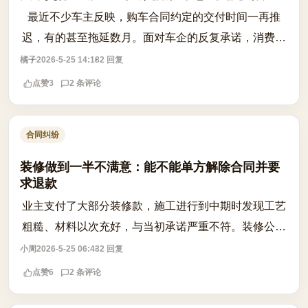
最近不少车主反映，购车合同约定的交付时间一再推
迟，有的甚至拖延数月。面对车企的反复承诺，消费者
陷入两难：是坚持等下去拿赔偿，还是果断退订避免后
橘子
2026-5-25 14:18
2 回复
续加价风险？首先要确认合同中是否明确约...
点赞
3
2 条评论
合同纠纷
装修做到一半不满意：能不能单方解除合同并要
求退款
业主支付了大部分装修款，施工进行到中期时发现工艺
粗糙、材料以次充好，与当初承诺严重不符。装修公司
以‘合同未履行完毕’为由拒绝退款，甚至要求继续施
小周
2026-5-25 06:43
2 回复
工。此时业主是否可以单方解除合同？能...
点赞
6
2 条评论