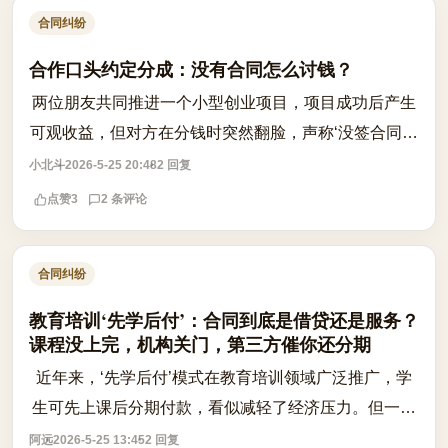
合同纠纷
合作口头约定分成：没有合同怎么讨钱？
两位朋友共同推进一个小型创业项目，项目成功后产生
可观收益，但对方在分钱时突然翻脸，声称‘没签合同你
一分钱也别想拿’。这种情况下，真的就束手无策了吗？
小北斗
2026-5-25 20:48
2 回复
答案是否定的。即便没有书面合同，...
点赞
3
2 条评论
合同纠纷
教育培训‘先学后付’：合同到底是借贷还是服务？
课程没上完，机构关门，第三方催你还分期
近年来，‘先学后付’模式在教育培训领域广泛推广，学
生可先上课后分期付款，看似减轻了经济压力。但一旦
机构突然停业、跑路，学员不仅课程无法继续，还可能
阿远
2026-5-25 13:45
2 回复