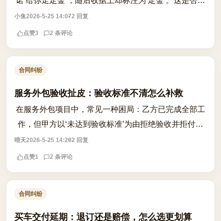
诺‘给你走定金’，随后收据上却标注为‘定金’。这是否意
味着预付款自动转化为具有法律约束力的定金？关键在
小鱼
2026-5-25 14:07
2 回复
于意思表示是否一致。根据民法典...
点赞
3
2 条评论
合同纠纷
服务外包验收扯皮：验收标准不清怎么补救
在服务外包项目中，常见一种困局：乙方已完成全部工
作，但甲方以‘未达到验收标准’为由拒绝验收并拒付尾
款，而乙方认为已按约定交付成果。问题根源往往在于
晴天
2026-5-25 14:29
2 回复
合同中验收标准模糊、缺乏量化指标或...
点赞
1
2 条评论
合同纠纷
买车交付延期：退订还是赔偿，怎么选更划算