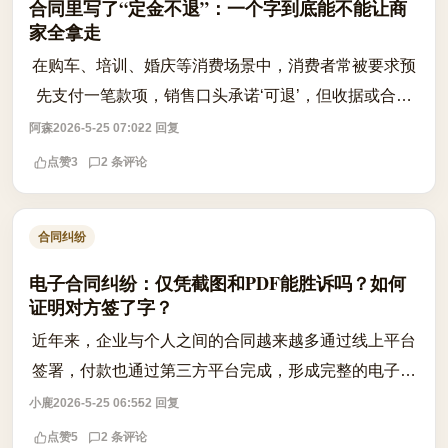
合同里写了“定金不退”：一个字到底能不能让商
家全拿走
在购车、培训、婚庆等消费场景中，消费者常被要求预
先支付一笔款项，销售口头承诺‘可退’，但收据或合同
却明确标注为‘定金’。一旦反悔，商家便以‘定金不退’为
阿森
2026-5-25 07:02
2 回复
由拒绝退款，引发争议。根据《...
点赞
3
2 条评论
合同纠纷
电子合同纠纷：仅凭截图和PDF能胜诉吗？如何
证明对方签了字？
近年来，企业与个人之间的合同越来越多通过线上平台
签署，付款也通过第三方平台完成，形成完整的电子化
流程。然而一旦发生纠纷，当事人往往只剩下一纸PDF
小鹿
2026-5-25 06:55
2 回复
合同和聊天记录截图，此时法院是否认可...
点赞
5
2 条评论