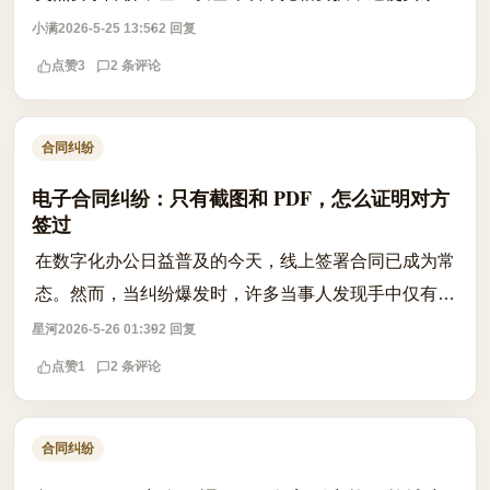
步。此类行为不仅违背诚信原则，更可能构成对买卖合
小满
2026-5-25 13:56
2 回复
同的违约。根据《民法典》相关规定，...
点赞
3
2 条评论
合同纠纷
电子合同纠纷：只有截图和 PDF，怎么证明对方
签过
在数字化办公日益普及的今天，线上签署合同已成为常
态。然而，当纠纷爆发时，许多当事人发现手中仅有一
份静态的 PDF 文件或聊天截图，而对方却以“非本人签
星河
2026-5-26 01:39
2 回复
署”或“系统漏洞”为由拒绝履行义务...
点赞
1
2 条评论
合同纠纷