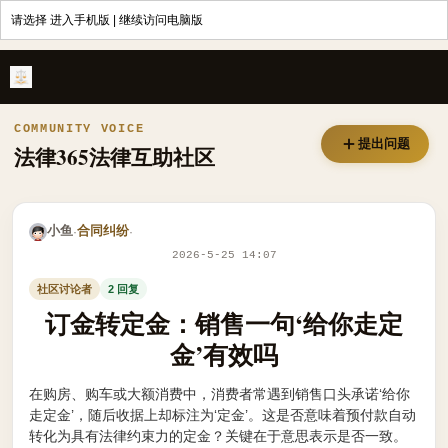
请选择
进入手机版
|
继续访问电脑版
订金转定金：销售一句‘给你走定金’有效吗 - 法律365
COMMUNITY VOICE
提出问题
法律365法律互助社区
小鱼
合同纠纷
·
·
2026-5-25 14:07
社区讨论者
2 回复
订金转定金：销售一句‘给你走定
金’有效吗
在购房、购车或大额消费中，消费者常遇到销售口头承诺‘给你
走定金’，随后收据上却标注为‘定金’。这是否意味着预付款自动
转化为具有法律约束力的定金？关键在于意思表示是否一致。