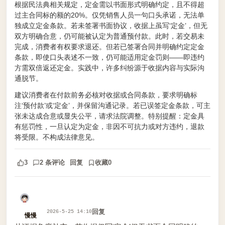
根据民法典相关规定，定金需以书面形式明确约定，且不得超
过主合同标的额的20%。仅凭销售人员一句口头承诺，无法单
独成立定金条款。若未签署书面协议，收据上虽写‘定金’，但无
双方明确合意，仍可能被认定为普通预付款。此时，若交易未
完成，消费者有权要求退还。但若已签署合同并明确约定定金
条款，即使口头表述不一致，仍可能适用定金罚则——即违约
方需双倍返还定金。实践中，许多纠纷源于收据内容与实际沟
通脱节。
建议消费者在付款前务必核对收据或合同条款，要求明确标
注‘预付款’或‘定金’，并保留沟通记录。若已误签定金条款，可主
张未达成合意或显失公平，请求法院调整。特别提醒：定金具
有惩罚性，一旦认定为定金，非因不可抗力或对方违约，退款
将受限。不构成法律意见。
3
2 条评论
回复
收藏
0
回复
2026-5-25 14:10
慢慢