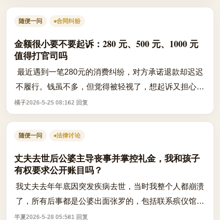
心纠结：为了这点钱去法院起诉，是否显...
随便一问
合同纠纷
金额很小要不要起诉：280 元、500 元、1000 元
值得打官司吗
最近遇到一笔280元的消费纠纷，对方承诺退款却迟迟
不履行。钱虽不多，但觉得被轻视了，想起诉又担心：
几百块打官司，光诉讼费就几十，时间精力投入太大，
橘子
2026-5-25 08:16
2 回复
值不值？其实，根据现行规定，小额纠纷...
随便一问
法律讨论
丈夫去世后公婆主导丧事并掌控礼金，我和孩子
有权要求公开账目吗？
我丈夫去年年底因突发疾病去世，当时我整个人都崩溃
了，所有后事都是公婆出面张罗的，包括联系殡仪馆、
安排葬礼流程、接待亲友等。作为妻子和孩子的母亲，
半夏
2026-5-28 05:58
1 回复