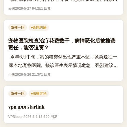
拆开食用时，发现其中三款食品的生产日期显示距离保
云深
2026-5-27 04:21
1 回复
质期仅剩15天左右，而当时货架上既没有张...
随便一问
合同纠纷
宠物医院检查治疗花费数千，病情恶化后被推诿
责任，能否追责？
今年6月中旬，我的猫突然出现严重不适，紧急送往一
家本地宠物医院。接诊医生表示情况危急，强烈建议立
即进行全套检查并住院治疗，我出于信任先后支付了近
小唐
2026-5-26 21:37
1 回复
5000元。治疗三天后，猫咪状况持续恶化...
随便一问
法律讨论
vpn для starlink
VPNbotpt
2026-6-1 13:30
0 回复