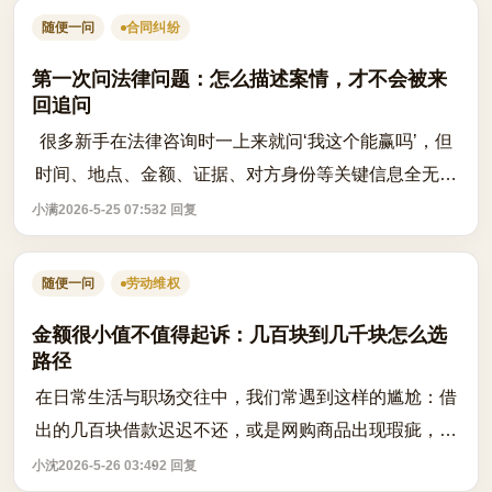
随便一问
合同纠纷
第一次问法律问题：怎么描述案情，才不会被来
回追问
很多新手在法律咨询时一上来就问‘我这个能赢吗’，但
时间、地点、金额、证据、对方身份等关键信息全无，
导致律师或社区成员无法有效回应，反而要反复追问，
小满
2026-5-25 07:53
2 回复
浪费彼此时间。其实，一个清晰、完整...
随便一问
劳动维权
金额很小值不值得起诉：几百块到几千块怎么选
路径
在日常生活与职场交往中，我们常遇到这样的尴尬：借
出的几百块借款迟迟不还，或是网购商品出现瑕疵，商
家仅愿赔偿几十元，但质量问题明显。此时，很多人内
小沈
2026-5-26 03:49
2 回复