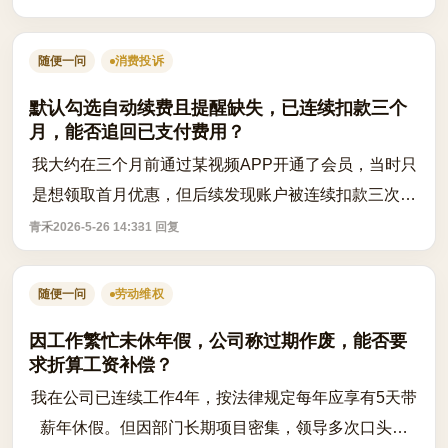
我虽然身体虚弱，但还是尽力配合。事后...
随便一问
消费投诉
默认勾选自动续费且提醒缺失，已连续扣款三个
月，能否追回已支付费用？
我大约在三个月前通过某视频APP开通了会员，当时只
是想领取首月优惠，但后续发现账户被连续扣款三次，
每次扣款前均未收到清晰提醒。事后查看开通页面，发
青禾
2026-5-26 14:33
1 回复
现‘自动续费’选项字体极小，且默认已...
随便一问
劳动维权
因工作繁忙未休年假，公司称过期作废，能否要
求折算工资补偿？
我在公司已连续工作4年，按法律规定每年应享有5天带
薪年休假。但因部门长期项目密集，领导多次口头承