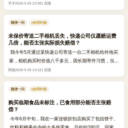
诺‘等项目结束就安排休假’，结果一直未能实际休假。
竹子
2026-5-26 23:58
1 回复
去年年底，HR突然通知我去年未休的年假...
随便一问
合同纠纷
未保价寄送二手相机丢失，快递公司仅愿赔运费
几倍，能否主张实际损失赔偿？
我今年5月通过某快递公司寄送一台二手相机给外地买
家，相机购买时价值八千多元，因长期寄件习惯，当时
未选择保价服务。包裹在中转站出现物流异常，持续多
阿远
2026-5-26 14:12
1 回复
日无法追踪，后联系客服确认已丢失。快...
随便一问
合同纠纷
购买临期食品未标注，已食用部分能否主张赔
偿？
今年6月中旬，我在一家连锁折扣店购买了包括饼干、
饮料和糖果在内的十多件零食，总价约280元。回家后