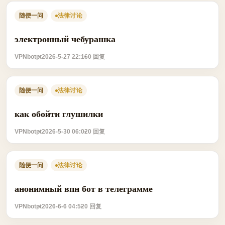
随便一问
法律讨论
электронный чебурашка
VPNbotpt
2026-5-27 22:16
0 回复
随便一问
法律讨论
как обойти глушилки
VPNbotpt
2026-5-30 06:02
0 回复
随便一问
法律讨论
анонимный впн бот в телеграмме
VPNbotpt
2026-6-6 04:52
0 回复