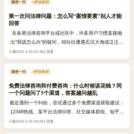
随便一问
劳动维权
第一次问法律问题：怎么写“案情要素”别人才能
回答
在各类法律咨询平台或社区中，许多用户习惯直接抛
出“我该怎么办”的疑问，却往往遭遇石沉大海或泛泛而
谈的回复。这并非因为缺乏善意，而是法律分析高度依
小溪
2026-5-26 03:39
2 回复
赖事实细节，缺乏具体要素的提问如同盲...
随便一问
劳动维权
免费法律咨询和付费咨询：什么时候该花钱？同
一个问题问了5个渠道，答案越问越乱
最近遇到一个纠纷，尝试通过多个免费渠道获取建议：
12348热线、某平台法律问答、社交媒体群组、知乎问
答和一个公益法律组织。结果五种说法各有不同，有的
小鱼
2026-5-25 08:05
2 回复
建议调解，有的说必须起诉，还有的强调...