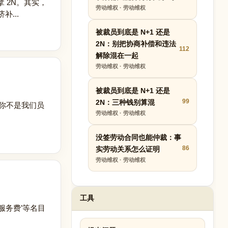
 2N。其实，
劳动维权 · 劳动维权
...
被裁员到底是 N+1 还是
2N：别把协商补偿和违法
112
解除混在一起
劳动维权 · 劳动维权
被裁员到底是 N+1 还是
99
2N：三种钱别算混
‘你不是我们员
劳动维权 · 劳动维权
没签劳动合同也能仲裁：事
86
实劳动关系怎么证明
劳动维权 · 劳动维权
工具
服务费’等名目