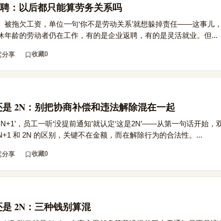
聘：以后都只能算劳务关系吗
、被拖欠工资，单位一句‘你不是劳动关系’就想躲掉责任——这事儿
年龄的劳动者仍在工作，有的是企业返聘，有的是灵活就业。但...
收藏
0
分享
 还是 2N：别把协商补偿和违法解除混在一起
N+1’，员工一听‘没提前通知’就认定‘这是2N’——从第一句话开始
1 和 2N 的区别，关键不在金额，而在解除行为的合法性。...
收藏
0
分享
还是 2N：三种钱别算混