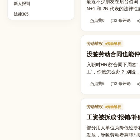
最近不少朋友在后台咨询，
新人报到
N+1 和 2N 代表的法
法律365
点赞
0
2 条评论
劳动维权
劳动维权
没签劳动合同也能仲
入职时HR说‘合同下周签
工’，你该怎么办？ 别慌
点赞
6
2 条评论
劳动维权
劳动维权
工资被拆成‘报销/补
部分用人单位为降低经济补
发放，导致劳动者离职时赔