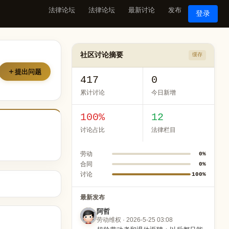
法律论坛
法律论坛
最新讨论
发布
登录
社区讨论摘要
缓存
提出问题
417
0
累计讨论
今日新增
100%
12
讨论占比
法律栏目
劳动
0%
合同
0%
讨论
100%
最新发布
阿哲
劳动维权 · 2026-5-25 03:08