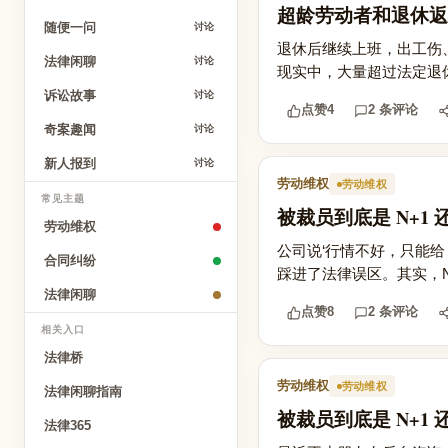
超龄劳动者和退休返
随便一问
讨论
退休后继续上班，出工伤
法律闲聊
讨论
现实中，大量超过法定退休
诉讼故事
讨论
点赞
4
2 条评论
奇案趣闻
讨论
新人报到
讨论
劳动维权
劳动维权
常见主题
被裁员到底是 N+1
劳动维权
公司说‘行情不好，只能给 
合同纠纷
踩进了法律误区。其实，N+
法律闲聊
点赞
8
2 条评论
相关入口
法律桥
劳动维权
劳动维权
法律闲聊指南
被裁员到底是 N+1 
法律365