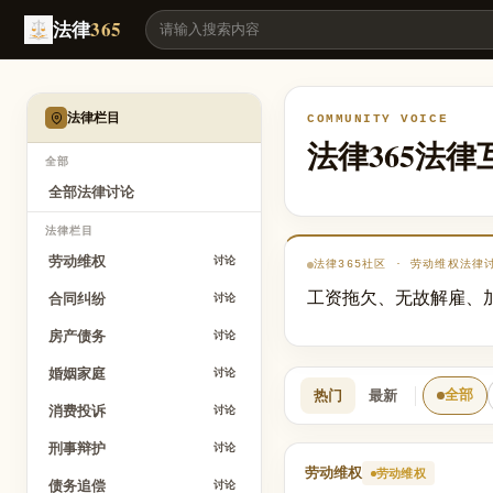
劳动维权法律讨论
法律
365
法律栏目
COMMUNITY VOICE
法律365法
全部
全部法律讨论
法律栏目
劳动维权
讨论
法律365社区 · 劳动维权法律
工资拖欠、无故解雇、
合同纠纷
讨论
房产债务
讨论
婚姻家庭
讨论
热门
最新
全部
消费投诉
讨论
刑事辩护
讨论
劳动维权
劳动维权
债务追偿
讨论