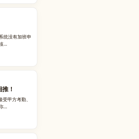
系统没有加班申
..
相推！
接受甲方考勤、
..