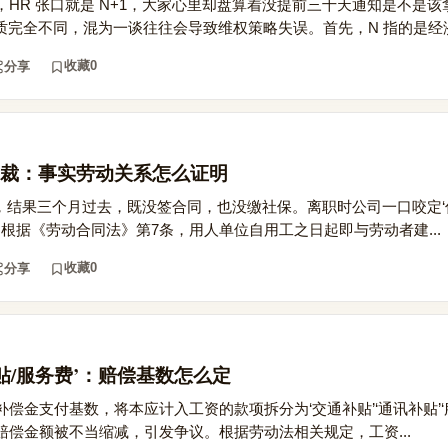
HR 张口就是 N+1，大家心里却盘算着没提前三十天通知是不是该拿
律性质完全不同，混为一谈往往会导致维权策略失误。首先，N 指的是经济补
收藏
0
分享
裁：事实劳动关系怎么证明
’，结果三个月过去，既没签合同，也没缴社保。离职时公司一口咬定
，根据《劳动合同法》第7条，用人单位自用工之日起即与劳动者建...
收藏
0
分享
贴/服务费’：赔偿基数怎么定
偿金支付基数，将本应计入工资的款项拆分为‘交通补贴’‘通讯补贴’‘
偿金额被不当缩减，引发争议。根据劳动法相关规定，工资...