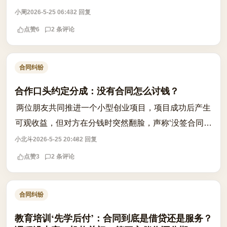
以‘合同未履行完毕’为由拒绝退款，甚至要求继续施
小周
2026-5-25 06:43
2 回复
工。此时业主是否可以单方解除合同？能...
点赞
6
2 条评论
合同纠纷
合作口头约定分成：没有合同怎么讨钱？
两位朋友共同推进一个小型创业项目，项目成功后产生
可观收益，但对方在分钱时突然翻脸，声称‘没签合同你
一分钱也别想拿’。这种情况下，真的就束手无策了吗？
小北斗
2026-5-25 20:48
2 回复
答案是否定的。即便没有书面合同，...
点赞
3
2 条评论
合同纠纷
教育培训‘先学后付’：合同到底是借贷还是服务？