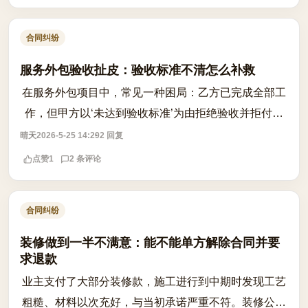
合同纠纷
服务外包验收扯皮：验收标准不清怎么补救
在服务外包项目中，常见一种困局：乙方已完成全部工
作，但甲方以‘未达到验收标准’为由拒绝验收并拒付尾
款，而乙方认为已按约定交付成果。问题根源往往在于
晴天
2026-5-25 14:29
2 回复
合同中验收标准模糊、缺乏量化指标或...
点赞
1
2 条评论
合同纠纷
装修做到一半不满意：能不能单方解除合同并要
求退款
业主支付了大部分装修款，施工进行到中期时发现工艺
粗糙、材料以次充好，与当初承诺严重不符。装修公司