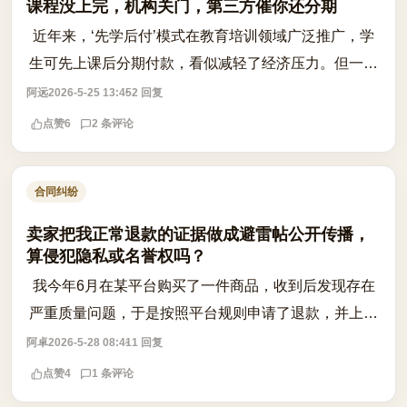
课程没上完，机构关门，第三方催你还分期
近年来，‘先学后付’模式在教育培训领域广泛推广，学
生可先上课后分期付款，看似减轻了经济压力。但一旦
机构突然停业、跑路，学员不仅课程无法继续，还可能
阿远
2026-5-25 13:45
2 回复
收到第三方催收公司发来的还款通知，...
点赞
6
2 条评论
合同纠纷
卖家把我正常退款的证据做成避雷帖公开传播，
算侵犯隐私或名誉权吗？
我今年6月在某平台购买了一件商品，收到后发现存在
严重质量问题，于是按照平台规则申请了退款，并上传
了开箱照片和问题描述作为凭证。当时我完全出于维护
阿卓
2026-5-28 08:41
1 回复
自身权益的目的，以为这只是平台内部审...
点赞
4
1 条评论