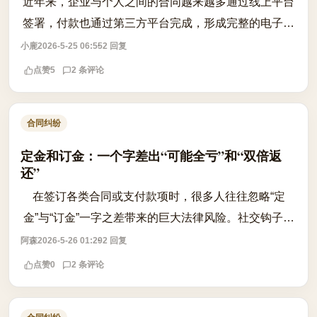
近年来，企业与个人之间的合同越来越多通过线上平台
签署，付款也通过第三方平台完成，形成完整的电子化
流程。然而一旦发生纠纷，当事人往往只剩下一纸PDF
小鹿
2026-5-25 06:55
2 回复
合同和聊天记录截图，此时法院是否认可...
点赞
5
2 条评论
合同纠纷
定金和订金：一个字差出“可能全亏”和“双倍返
还”
在签订各类合同或支付款项时，很多人往往忽略“定
金”与“订金”一字之差带来的巨大法律风险。社交钩子在
于，许多人交钱时天真地以为这笔钱随时可以退回，反
阿森
2026-5-26 01:29
2 回复
悔时才发现收据上赫然写着“定金”。...
点赞
0
2 条评论