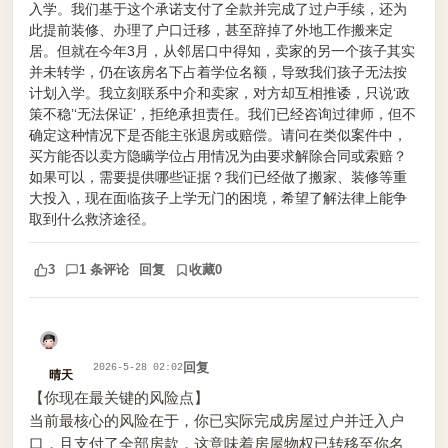
入学。我们基于这个承诺支付了全款并完成了过户手续，还为
此提前装修、办理了户口迁移，甚至辞掉了外地工作搬来定
居。但就在今年3月，从邻居口中得知，卖家的另一个孩子其实
并未转学，仍在该房名下占着学位名额，导致我们孩子无法按
计划入学。我立刻联系中介和卖家，对方却互相推诿，只说‘政
策不稳’‘无法保证’，拒绝承担责任。我们已经咨询过律师，但不
确定这种情况下是否能主张退房或赔偿。请问在类似案件中，
买方能否以卖方隐瞒学位占用情况为由要求解除合同或索赔？
如果可以，需要提供哪些证据？我们已经做了搬家、装修等重
大投入，现在面临孩子上学无门的困境，希望了解法律上能争
取到什么救济途径。
3
1 条评论
回复
收藏
0
回复
2026-5-28 02:02
晴天
【你现在最关键的风险点】
当前最核心的风险在于，你已实际完成房屋过户并迁入户
口，且支付了全部房款，这意味着房屋物权已转移至你名