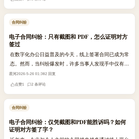
合同纠纷
电子合同纠纷：只有截图和 PDF，怎么证明对方
签过
在数字化办公日益普及的今天，线上签署合同已成为常
态。然而，当纠纷爆发时，许多当事人发现手中仅有一
份静态的 PDF 文件或聊天截图，而对方却以“非本人签
星河
2026-5-26 01:39
2 回复
署”或“系统漏洞”为由拒绝履行义务...
点赞
1
2 条评论
合同纠纷
电子合同纠纷：仅凭截图和PDF能胜诉吗？如何
证明对方签了字？