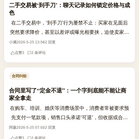
二手交易被‘到手刀’：聊天记录如何锁定价格与成
色
在二手交易中，‘到手刀’行为屡禁不止：买家在见面后
突然要求降价，甚至以差评或曝光相要挟，迫使卖家让
步。此类行为不仅违背诚信原则，更可能构成对买卖合
小满
2026-5-25 13:56
2 回复
同的违约。根据《民法典》相关规定，...
点赞
3
2 条评论
合同纠纷
合同里写了“定金不退”：一个字到底能不能让商
家全拿走
在购车、培训、婚庆等消费场景中，消费者常被要求预
先支付一笔款项，销售口头承诺‘可退’，但收据或合同
却明确标注为‘定金’。一旦反悔，商家便以‘定金不退’为
阿森
2026-5-25 07:02
2 回复
由拒绝退款，引发争议。根据《...
点赞
3
2 条评论