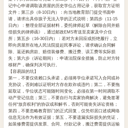
记中心申请调取该房屋的历史学位占用记录，获取官方证明
文件；第三步（8-10日内）：向当地教育部门提交书面申
请，请求出具你孩子无法入学的正式说明；第四步（11-15
日内）：整理全部证据材料，委托律师起草《解除合同并赔
偿损失的律师函》，通过邮政EMS寄送至卖家及中介住
所；第五步（16-30日内）：若对方未回应或拒绝履行，立
即向房屋所在地人民法院提起民事诉讼，请求确认合同解
除、返还购房款、赔偿装修费、搬迁费、误工费等实际损
失；第六步（诉讼期间）：申请法院保全措施，防止对方转
移财产，确保判决可执行。
【容易踩的坑】
第一，不要仅依赖口头承诺，必须将学位承诺写入合同或补
充协议，否则难以证明对方存在欺诈或违约；第二，不要拖
延取证，学位状态可能随时间变化，必须在第一时间调取不
动产登记信息；第三，不要自行与卖家协商解决，避免签署
任何“放弃权利”的协议或和解书，否则可能丧失诉讼资格；
第四，不要忽略教育部门的正式回复，仅凭邻居口述或网络
信息无法作为有效证据；第五，不要遗漏实际损失的凭证，
如装修费需提供发票、合同、付款记录，搬迁费需提供运输