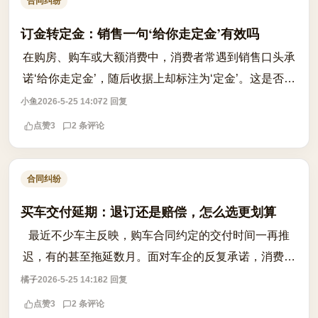
合同纠纷
订金转定金：销售一句‘给你走定金’有效吗
在购房、购车或大额消费中，消费者常遇到销售口头承
诺‘给你走定金’，随后收据上却标注为‘定金’。这是否意
味着预付款自动转化为具有法律约束力的定金？关键在
小鱼
2026-5-25 14:07
2 回复
于意思表示是否一致。根据民法典...
点赞
3
2 条评论
合同纠纷
买车交付延期：退订还是赔偿，怎么选更划算
最近不少车主反映，购车合同约定的交付时间一再推
迟，有的甚至拖延数月。面对车企的反复承诺，消费者
陷入两难：是坚持等下去拿赔偿，还是果断退订避免后
橘子
2026-5-25 14:18
2 回复
续加价风险？首先要确认合同中是否明确约...
点赞
3
2 条评论