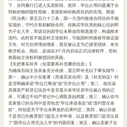
下，合同履行已进入实质阶段。然而，学位占用问题属于合
同标的物的隐性瑕疵，直接影响你购房目的的实现。根据
《民法典》第五百六十三条，因一方违约致使合同目的不能
实现的，守约方有权解除合同。你购买学区房的核心目的即
为子女入学，而该目的因学位未释放而彻底落空，构成根本
违约。此时若不能及时主张权利，可能因时间推移导致证据
灭失、对方抗辩理由增多，甚至被认定为已接受现状，丧失
救济机会。因此，必须在3个月内启动正式法律程序，否则
将面临主张权利被驳回的风险。
【先把事实补齐（你需要再补充哪些信息）】
为确保后续主张具备充分依据，需立即补充以下事实细节：
第一，确认中介在签署《房屋买卖合同》及《补充协议》时
是否明确承诺“学位已释放”或“无学位占用”；第二，核实该
房屋原产权登记信息中是否显示有学区房学位被占用的记
录，可通过不动产登记中心调取原始档案；第三，确认你与
卖家签订的合同中是否包含“学位承诺条款”或“违约责任条
款”，特别是关于学位未释放的后果约定；第四，确认你孩
子是否已向教育部门提交入学申请，以及教育部门是否出具
了“因学位占用无法入学”的书面回复；第五，确认卖家子女