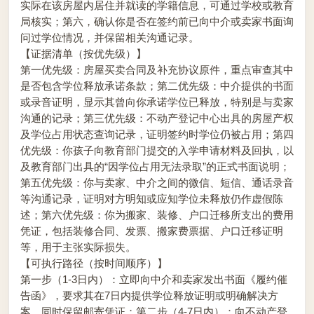
实际在该房屋内居住并就读的学籍信息，可通过学校或教育
局核实；第六，确认你是否在签约前已向中介或卖家书面询
问过学位情况，并保留相关沟通记录。
【证据清单（按优先级）】
第一优先级：房屋买卖合同及补充协议原件，重点审查其中
是否包含学位释放承诺条款；第二优先级：中介提供的书面
或录音证明，显示其曾向你承诺学位已释放，特别是与卖家
沟通的记录；第三优先级：不动产登记中心出具的房屋产权
及学位占用状态查询记录，证明签约时学位仍被占用；第四
优先级：你孩子向教育部门提交的入学申请材料及回执，以
及教育部门出具的“因学位占用无法录取”的正式书面说明；
第五优先级：你与卖家、中介之间的微信、短信、通话录音
等沟通记录，证明对方明知或应知学位未释放仍作虚假陈
述；第六优先级：你为搬家、装修、户口迁移所支出的费用
凭证，包括装修合同、发票、搬家费票据、户口迁移证明
等，用于主张实际损失。
【可执行路径（按时间顺序）】
第一步（1-3日内）：立即向中介和卖家发出书面《履约催
告函》，要求其在7日内提供学位释放证明或明确解决方
案，同时保留邮寄凭证；第二步（4-7日内）：向不动产登