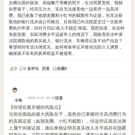
次晒出国外旅游、高端餐厅用餐的照片，生活明显宽裕。我独
自带孩子，经济压力大，实在无法接受他一边装穷一边高消
费。我已收集了他朋友圈和小红书的截图作为证据，但无法获
取他的银行流水或公司账目。目前我已向法院提交过一次抚养
费执行申请，但对方仍以‘收入不稳定’推脱。我想知道，在这种
表面贫困、实际消费水平远超常人的情况下，我能否依法申请
法院调取他的真实收入、银行流水、车辆登记及不动产信息？
希望得到专业法律意见，如何有效举证并推动法院介入调查，
确保孩子应有的抚养权益不被侵害。
3
1 条评论
回复
收藏
0
回复
2026-5-27 23:49
小马
【你现在最关键的风险点】
当前你面临的最大风险在于，虽然你已掌握对方高消费行为
的直观证据（如朋友圈、小红书截图），但这些证据在法律
上属于间接证据，难以单独证明其真实收入水平或存在隐匿
财产行为。法院在审理抚养费纠纷时，通常以当事人自认或