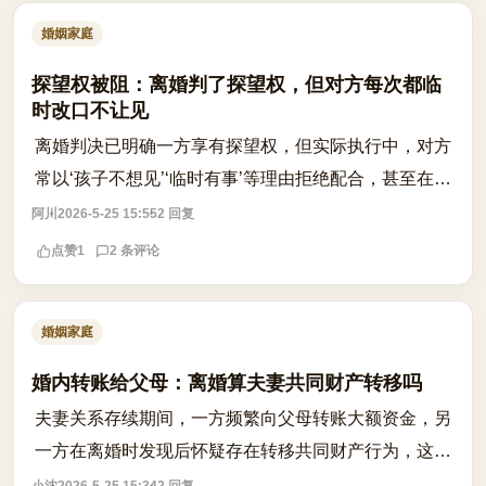
婚姻家庭
探望权被阻：离婚判了探望权，但对方每次都临
时改口不让见
离婚判决已明确一方享有探望权，但实际执行中，对方
常以‘孩子不想见’‘临时有事’等理由拒绝配合，甚至在探
望前临时更改行程、拒接电话，导致探望权形同虚设。
阿川
2026-5-25 15:55
2 回复
这种行为不仅违反生效判决，更可...
点赞
1
2 条评论
婚姻家庭
婚内转账给父母：离婚算夫妻共同财产转移吗
夫妻关系存续期间，一方频繁向父母转账大额资金，另
一方在离婚时发现后怀疑存在转移共同财产行为，这种
情况是否构成法律意义上的财产转移？根据《民法典》