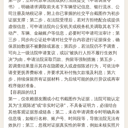
第一步，立即向原审法院或执行法院提交《申请调查令
书》，明确请求调取前夫名下车辆登记信息、银行流水、公
司注册及纳税记录，附上你已掌握的社交平台截图作为初步
证据支撑；第二步，在法院受理后，若对方拒绝配合或提供
虚假信息，可申请法院向公安机关或税务机关调取其名下不
动产、车辆、金融账户等信息，必要时可申请司法审计；第
三步，同步向公证处申请对社交平台内容进行证据保全，确
保原始数据不被删除或篡改；第四步，若法院仍不予调查，
可向上一级法院申请复议，或以“被执行人拒不履行生效判
决”为由，申请法院采取罚款、拘留等强制措施；第五步，
若调查结果显示其存在隐匿收入或虚假陈述行为，可依法申
请变更抚养费标准，并要求其补付拖欠款项及利息；第六
步，持续保留所有证据材料，为后续可能的执行异议或再审
程序做好准备。
【容易踩的坑】
第一，仅依赖朋友圈或小红书截图作为证据，法院可能认定
其为“主观陈述”或“非实时记录”，不具备证明力，必须结合
其他客观证据形成链条；第二，未在申请调查令时明确具体
信息项，如银行名称、账户号、时间段等，导致法院无法有
效执行；第三，忽视对证据真实性的审查，例如未核实照片