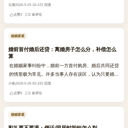
而，这并不意味着该债务必然转化为夫妻共同债务。根
云深
2026-5-25 16:17
2 回复
据现行法律原则，婚前个人债务原则上不...
点赞
3
2 条评论
婚姻家庭
婚前首付婚后还贷：离婚房子怎么分，补偿怎么
算
在婚姻家事纠纷中，婚前一方首付购房、婚后共同还贷
的情形极为常见。许多当事人存在误区，认为只要婚后
一起还了贷款，房子就是夫妻共同财产，离婚时理应均
小鱼
2026-5-26 02:23
2 回复
分。实则不然，司法实践中的处理逻辑更...
点赞
5
2 条评论
婚姻家庭
彩礼要不要退：领证/同居时间短怎么判