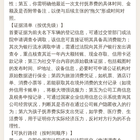
性；第五，你需明确他最近一次支付抚养费的具体时间、金
额及是否附带备注，以便与后续主张的“拖欠”形成时间对
照。
【证据清单（按优先级）】
首要证据为前夫名下车辆的登记信息，可通过交管部门或法
院申请调查令调取，该信息可直接证明其具备高消费能力；
其次为银行流水调取申请，需通过法院向其开户银行发出调
查令，重点核查其近一年内大额转账、现金存取、信用卡还
款记录；第三为社交平台内容的原始载体证据，包括截图时
的发布时间、IP地址、设备信息，必要时可申请公证机构对
原始数据进行保全；第四为旅游消费凭证，如机票、酒店订
单、消费小票等，若能获取其在境外消费的支付记录（如境
外信用卡账单），将极大增强说服力；第五为公司工商信息
及税务申报记录，可通过国家企业信用信息公示系统查询其
公司经营状况，判断其是否存在通过公司账户隐匿收入的行
为；第六为孩子抚养费实际支出凭证，如学费、医疗费、生
活费等，用于证明你方实际经济压力，反衬对方行为的不合
理性。
【可执行路径（按时间顺序）】