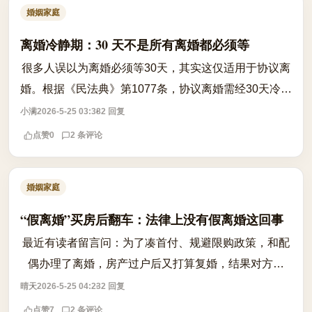
婚姻家庭
离婚冷静期：30 天不是所有离婚都必须等
很多人误以为离婚必须等30天，其实这仅适用于协议离
婚。根据《民法典》第1077条，协议离婚需经30天冷静
期，但若存在家暴、出轨、转移财产等情形，冷静期并
小满
2026-5-25 03:38
2 回复
非强制适用。若一方有家暴行为，另一方...
点赞
0
2 条评论
婚姻家庭
“假离婚”买房后翻车：法律上没有假离婚这回事
最近有读者留言问：为了凑首付、规避限购政策，和配
偶办理了离婚，房产过户后又打算复婚，结果对方反
悔，不复婚了，还说财产归自己。这种‘假离婚’真的能
晴天
2026-5-25 04:23
2 回复
操作吗？ 答案是：法律上没有‘假离婚...
点赞
7
2 条评论