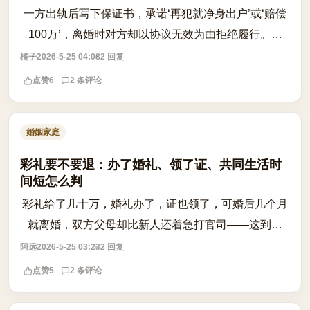
一方出轨后写下保证书，承诺‘再犯就净身出户’或‘赔偿
100万’，离婚时对方却以协议无效为由拒绝履行。这
类‘忠诚协议’到底有没有法律效力？ 根据《民法典》第
橘子
2026-5-25 04:08
2 回复
1043条，夫妻应当互相忠实，但该...
点赞
6
2 条评论
婚姻家庭
彩礼要不要退：办了婚礼、领了证、共同生活时
间短怎么判
彩礼给了几十万，婚礼办了，证也领了，可婚后几个月
就离婚，双方父母却比新人还着急打官司——这到底
是‘感情破裂’，还是‘彩礼返还’的争议战场？ 根据《民法
阿远
2026-5-25 03:23
2 回复
典》及相关司法解释，彩礼是否应...
点赞
5
2 条评论