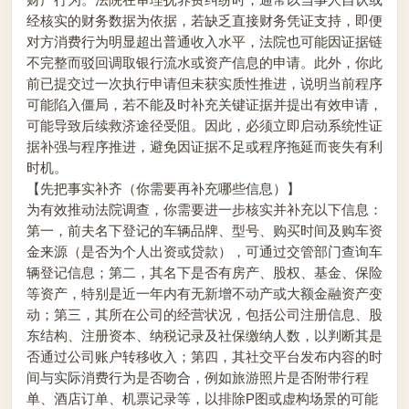
经核实的财务数据为依据，若缺乏直接财务凭证支持，即便
对方消费行为明显超出普通收入水平，法院也可能因证据链
不完整而驳回调取银行流水或资产信息的申请。此外，你此
前已提交过一次执行申请但未获实质性推进，说明当前程序
可能陷入僵局，若不能及时补充关键证据并提出有效申请，
可能导致后续救济途径受阻。因此，必须立即启动系统性证
据补强与程序推进，避免因证据不足或程序拖延而丧失有利
时机。
【先把事实补齐（你需要再补充哪些信息）】
为有效推动法院调查，你需要进一步核实并补充以下信息：
第一，前夫名下登记的车辆品牌、型号、购买时间及购车资
金来源（是否为个人出资或贷款），可通过交管部门查询车
辆登记信息；第二，其名下是否有房产、股权、基金、保险
等资产，特别是近一年内有无新增不动产或大额金融资产变
动；第三，其所在公司的经营状况，包括公司注册信息、股
东结构、注册资本、纳税记录及社保缴纳人数，以判断其是
否通过公司账户转移收入；第四，其社交平台发布内容的时
间与实际消费行为是否吻合，例如旅游照片是否附带行程
单、酒店订单、机票记录等，以排除P图或虚构场景的可能