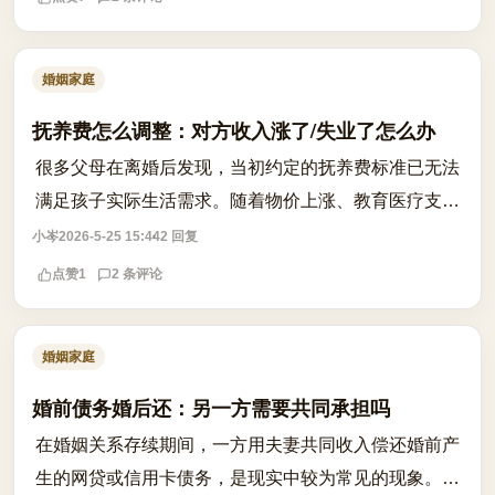
婚姻家庭
抚养费怎么调整：对方收入涨了/失业了怎么办
很多父母在离婚后发现，当初约定的抚养费标准已无法
满足孩子实际生活需求。随着物价上涨、教育医疗支出
增加，原本每月1000元的抚养费可能连学费都覆盖不
小岑
2026-5-25 15:44
2 回复
了。更棘手的是，当对方收入大幅增加时，...
点赞
1
2 条评论
婚姻家庭
婚前债务婚后还：另一方需要共同承担吗
在婚姻关系存续期间，一方用夫妻共同收入偿还婚前产
生的网贷或信用卡债务，是现实中较为常见的现象。然