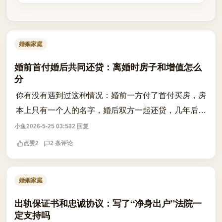
婚姻家庭
婚前首付婚后共同还贷：离婚时房子和增值怎么
分
你有没有遇到过这种情况：婚前一方付了首付买房，房
本上只有一个人的名字，婚后双方一起还贷，几年后感
情破裂离婚，才发现房子的分割远不像‘一人一半’那么
小鱼
2026-5-25 03:53
2 回复
简单？ 根据《民法典》第1062条和第1...
点赞
2
2 条评论
婚姻家庭
出轨保证书和忠诚协议：写了“净身出户”法院一
定支持吗