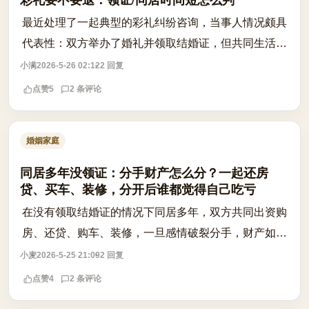
最近处理了一起典型的彩礼纠纷咨询，当事人情况颇具
代表性：双方举办了婚礼并领取结婚证，但共同生活时
间极短，仅数月便因性格不合分居并起诉离婚。女方父
小满
2026-5-26 02:12
2 回复
母认为钱已花掉，男方则坚持要求全额返...
点赞
5
2 条评论
婚姻家庭
同居多年没领证：分手财产怎么分？一起还房
贷、买车、装修，分开后谁都觉得自己吃亏
在没有领取结婚证的情况下同居多年，双方共同出资购
房、还贷、购车、装修，一旦感情破裂分手，财产如何
分割？这是许多同居情侣面临的现实难题。根据现行法
小麦
2026-5-25 21:09
2 回复
律，未登记结婚的男女不属于夫妻关系，...
点赞
4
2 条评论