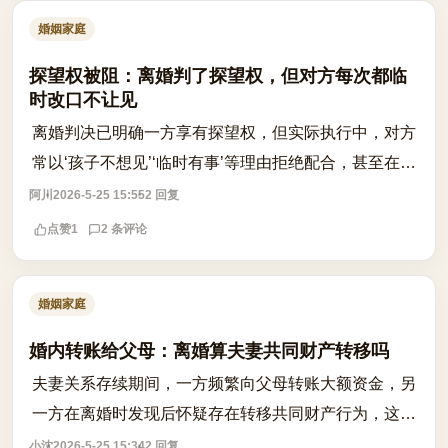
婚姻家庭
探望权被阻：离婚判了探望权，但对方每次都临
时改口不让见
离婚判决已明确一方享有探望权，但实际执行中，对方
常以‘孩子不想见’‘临时有事’等理由拒绝配合，甚至在探
望前临时更改行程、拒接电话，导致探望权形同虚设。
阿川
2026-5-25 15:55
2 回复
这种行为不仅违反生效判决，更可...
点赞
1
2 条评论
婚姻家庭
婚内转账给父母：离婚算夫妻共同财产转移吗
夫妻关系存续期间，一方频繁向父母转账大额资金，另
一方在离婚时发现后怀疑存在转移共同财产行为，这种
情况是否构成法律意义上的财产转移？根据《民法典》
小沈
2026-5-25 15:34
2 回复