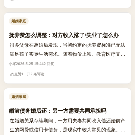
婚姻家庭
抚养费怎么调整：对方收入涨了/失业了怎么办
很多父母在离婚后发现，当初约定的抚养费标准已无法
满足孩子实际生活需求。随着物价上涨、教育医疗支出
增加，原本每月1000元的抚养费可能连学费都覆盖不
小岑
2026-5-25 15:44
2 回复
了。更棘手的是，当对方收入大幅增加时，...
点赞
1
2 条评论
婚姻家庭
婚前债务婚后还：另一方需要共同承担吗
在婚姻关系存续期间，一方用夫妻共同收入偿还婚前产
生的网贷或信用卡债务，是现实中较为常见的现象。然