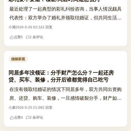
最近处理了一起典型的彩礼纠纷咨询，当事人情况颇具
代表性：双方举办了婚礼并领取结婚证，但共同生活时
间极短，仅数月便因性格不合分居并起诉离婚。女方父
小满
2026-5-26 02:12
2 回复
母认为钱已花掉，男方则坚持要求全额返...
点赞
5
2 条评论
婚姻家庭
同居多年没领证：分手财产怎么分？一起还房
贷、买车、装修，分开后谁都觉得自己吃亏
在没有领取结婚证的情况下同居多年，双方共同出资购
房、还贷、购车、装修，一旦感情破裂分手，财产如何
分割？这是许多同居情侣面临的现实难题。根据现行法
小麦
2026-5-25 21:09
2 回复
律，未登记结婚的男女不属于夫妻关系，...
点赞
4
2 条评论