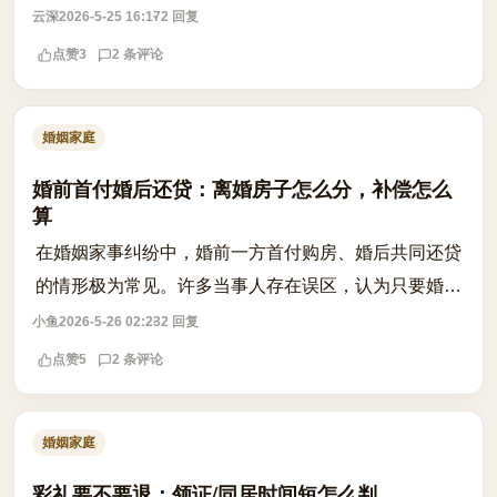
而，这并不意味着该债务必然转化为夫妻共同债务。根
云深
2026-5-25 16:17
2 回复
据现行法律原则，婚前个人债务原则上不...
点赞
3
2 条评论
婚姻家庭
婚前首付婚后还贷：离婚房子怎么分，补偿怎么
算
在婚姻家事纠纷中，婚前一方首付购房、婚后共同还贷
的情形极为常见。许多当事人存在误区，认为只要婚后
一起还了贷款，房子就是夫妻共同财产，离婚时理应均
小鱼
2026-5-26 02:23
2 回复
分。实则不然，司法实践中的处理逻辑更...
点赞
5
2 条评论
婚姻家庭
彩礼要不要退：领证/同居时间短怎么判