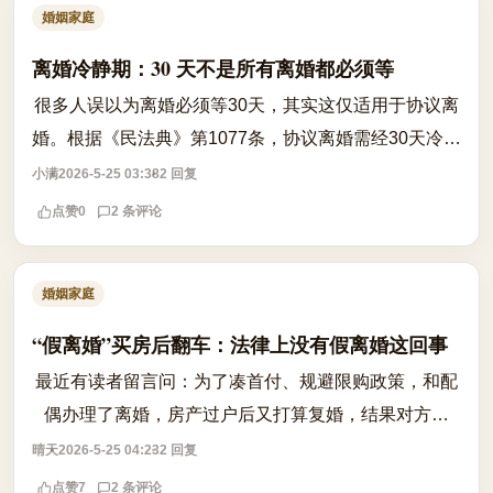
婚姻家庭
离婚冷静期：30 天不是所有离婚都必须等
很多人误以为离婚必须等30天，其实这仅适用于协议离
婚。根据《民法典》第1077条，协议离婚需经30天冷静
期，但若存在家暴、出轨、转移财产等情形，冷静期并
小满
2026-5-25 03:38
2 回复
非强制适用。若一方有家暴行为，另一方...
点赞
0
2 条评论
婚姻家庭
“假离婚”买房后翻车：法律上没有假离婚这回事
最近有读者留言问：为了凑首付、规避限购政策，和配
偶办理了离婚，房产过户后又打算复婚，结果对方反
悔，不复婚了，还说财产归自己。这种‘假离婚’真的能
晴天
2026-5-25 04:23
2 回复
操作吗？ 答案是：法律上没有‘假离婚...
点赞
7
2 条评论