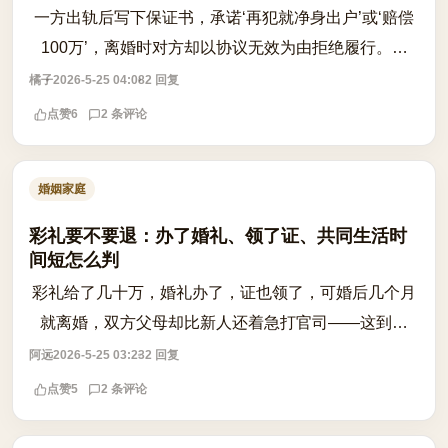
一方出轨后写下保证书，承诺‘再犯就净身出户’或‘赔偿
100万’，离婚时对方却以协议无效为由拒绝履行。这
类‘忠诚协议’到底有没有法律效力？ 根据《民法典》第
橘子
2026-5-25 04:08
2 回复
1043条，夫妻应当互相忠实，但该...
点赞
6
2 条评论
婚姻家庭
彩礼要不要退：办了婚礼、领了证、共同生活时
间短怎么判
彩礼给了几十万，婚礼办了，证也领了，可婚后几个月
就离婚，双方父母却比新人还着急打官司——这到底
是‘感情破裂’，还是‘彩礼返还’的争议战场？ 根据《民法
阿远
2026-5-25 03:23
2 回复
典》及相关司法解释，彩礼是否应...
点赞
5
2 条评论