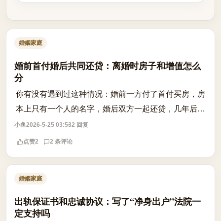
婚姻家庭
婚前首付婚后共同还贷：离婚时房子和增值怎么
分
你有没有遇到过这种情况：婚前一方付了首付买房，房
本上只有一个人的名字，婚后双方一起还贷，几年后感
情破裂离婚，才发现房子的分割远不像‘一人一半’那么
小鱼
2026-5-25 03:53
2 回复
简单？ 根据《民法典》第1062条和第1...
点赞
2
2 条评论
婚姻家庭
出轨保证书和忠诚协议：写了“净身出户”法院一
定支持吗