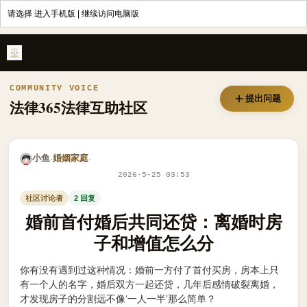
请选择
进入手机版
|
继续访问电脑版
婚前首付婚后共同还贷：离婚时房子和增值怎么分 - 法律365
COMMUNITY VOICE
提出问题
法律365法律互助社区
小鱼
婚姻家庭
·
·
2026-5-25 03:53
社区讨论者
2 回复
婚前首付婚后共同还贷：离婚时房
子和增值怎么分
你有没有遇到过这种情况：婚前一方付了首付买房，房本上只
有一个人的名字，婚后双方一起还贷，几年后感情破裂离婚，
才发现房子的分割远不像‘一人一半’那么简单？