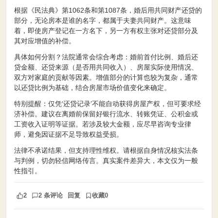
根据《民法典》第1062条和第1087条，婚后用共同财产还贷的
部分，无论房本是谁的名字，都属于夫妻共同财产。这意味
着，即使房产登记在一方名下，另一方有权主张对还贷部分及
其对应增值的补偿。
具体如何分割？法院通常会综合考虑：婚前首付比例、婚后还
贷金额、还贷来源（是否用共同收入）、房屋实际使用情况、
双方对家庭的贡献等因素。增值部分的计算也较为复杂，通常
以还贷比例为基础，结合房屋市场价值变化来确定。
特别提醒：仅凭‘还贷记录’不能自动获得房屋产权，但可要求经
济补偿。建议在离婚前保留好银行流水、转账凭证、公积金或
工资收入证明等证据。若涉及较大金额，应尽早咨询专业律
师，避免因证据不足导致权益受损。
法律不承诺结果，但支持理性维权。请根据自身情况核实法条
与判例，切勿轻信网络传言。真实案件差异大，本文仅为一般
性指引。
2
2 条评论
回复
收藏
0