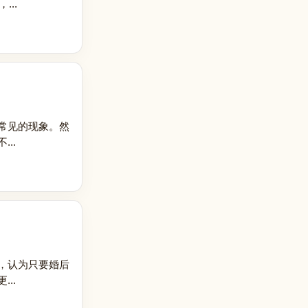
..
常见的现象。然
..
，认为只要婚后
..