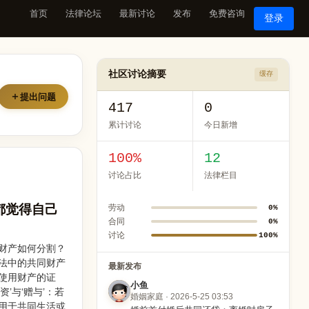
首页
法律论坛
最新讨论
发布
免费咨询
登录
社区讨论摘要
缓存
提出问题
417
0
累计讨论
今日新增
100%
12
讨论占比
法律栏目
都觉得自己
劳动
0%
合同
0%
讨论
100%
财产如何分割？
法中的共同财产
最新发布
使用财产的证
小鱼
’与‘赠与’：若
婚姻家庭 · 2026-5-25 03:53
用于共同生活或