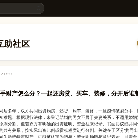
都觉得自己吃亏 - 法律365
律互助社区
 21:09
手财产怎么分？一起还房贷、买车、装修，分开后谁
同居多年，双方共同出资购房、还贷、购车、装修，一旦感情破裂分手，
实难题。根据现行法律，未登记结婚的男女不属于夫妻关系，不适用婚姻
%原则分割。但若双方有明确的出资证明、资金往来记录、书面协议或共同
的共有关系，按实际出资比例或贡献程度进行分割。关键在于区分‘共同出资
同生活或特定财产，可能被认定为赠与；若无明确赠与意思表示，且资金