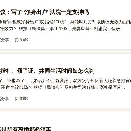
议：写了“净身出户”法院一定支持吗
诺‘再犯就净身出户’或‘赔偿100万’，离婚时对方却以协议无效为由
律效力？ 根据《民法典》第1043条，夫妻应当互相忠实，但该...
收藏
0
分享
婚礼、领了证、共同生活时间短怎么判
了，证也领了，可婚后几个月就离婚，双方父母却比新人还着急打官
返还’的争议战场？ 根据《民法典》及相关司法解释，彩礼是否应...
收藏
0
分享
天不是所有离婚都必须等