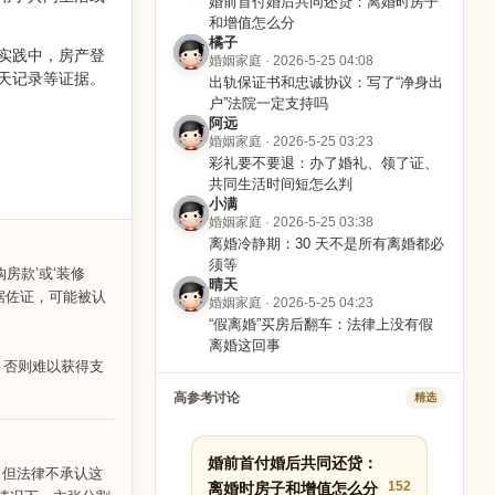
婚前首付婚后共同还贷：离婚时房子
和增值怎么分
橘子
实践中，房产登
婚姻家庭 · 2026-5-25 04:08
天记录等证据。
出轨保证书和忠诚协议：写了“净身出
户”法院一定支持吗
阿远
婚姻家庭 · 2026-5-25 03:23
彩礼要不要退：办了婚礼、领了证、
共同生活时间短怎么判
小满
婚姻家庭 · 2026-5-25 03:38
离婚冷静期：30 天不是所有离婚都必
须等
房款’或‘装修
晴天
据佐证，可能被认
婚姻家庭 · 2026-5-25 04:23
“假离婚”买房后翻车：法律上没有假
离婚这回事
，否则难以获得支
高参考讨论
精选
婚前首付婚后共同还贷：
。但法律不承认这
152
离婚时房子和增值怎么分