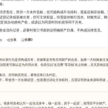
资。
经济责任，而另一方未作贡献，也可能构成不当得利，需返还相应份额。
还贷记录或装修出资，仍可主张权益，但需提供银行流水、转账凭证、聊
还贷’就自动拥有产权，或误以为同居时间长就等同于共有。
资金流向记录，必要时签订书面协议明确财产归属。不构成法律意见。
收藏
0
分享
复
的出资行为是否构成共有，关键看是否有共同财产的合意。如果一方转账备注‘购
法院更可能认定为共同出资。但若仅以‘生活费’‘零花钱’名义转账，且无其他证
备注、共同购买凭证，避免仅靠口头约定。
下，即使另一方长期还贷，也需通过诉讼主张权利，且需证明资金来源和用途
思维。很多同居者认为‘一起生活多年，钱一起花，房子一起还’，就理应平分财产