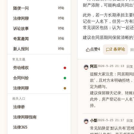
财产添附，可能构成共同出
随便一问
讨论
此外，若一方长期承担主要
法律闲聊
讨论
记在一人名下，但另一方有
常见误区包括：认为‘一起
诉讼故事
讨论
建议在同居期间保留清晰的
奇案趣闻
讨论
新人报到
讨论
点赞
4
2 条评论
回
常见主题
阿豆
2026-5-25 21:13
回复
劳动维权
提醒大家注意：同居期间
合同纠纷
款’，且对方未明确拒绝，
定为赠与。
法律闲聊
建议保留聊天记录、转账
相关入口
此外，房产登记在一人名
持。
法律桥
法律闲聊指南
小梨
2026-5-25 21:17
回复
法律365
常见陷阱是‘默认共有’