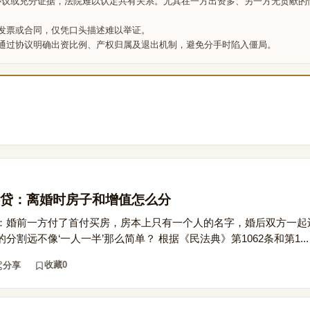
面协议或充分证据，法院难以认定共有关系。尤其在一方出资多、另一方无贡献的
发票或合同，仅凭口头描述难以举证。
通过协议明确出资比例、产权归属及退出机制，避免分手时陷入僵局。
贷：离婚时房子和增值怎么分
：婚前一方付了首付买房，房本上只有一个人的名字，婚后双方一起
割远不像‘一人一半’那么简单？ 根据《民法典》第1062条和第1...
收藏
0
分享