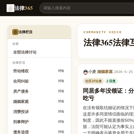
同居多年没领证：分手财产怎么分？一起还房贷、买车、装修，分开后谁
法律
365
法律栏目
COMMUNITY VOICE
法律365法
全部
全部法律讨论
法律栏目
劳动维权
讨论
小麦
婚姻家庭
·
·
2026-5-25
合同纠纷
社区讨论者
2 回复
讨论
同居多年没领证：分
房产债务
讨论
吃亏
婚姻家庭
讨论
在没有领取结婚证的情况下
消费投诉
讨论
这是许多同居情侣面临的现
制度，因此不能直接按50
刑事辩护
讨论
据，法院可能认定为事实上
债务追偿
讨论
一方明确表示将资金用于共