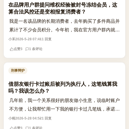
在品牌用户群提问维权经验被封号冻结会员，这
算合法风控还是变相报复消费者？
我是一名该品牌的长期消费者，去年购买了多件商品并
累计了不少会员积分。今年初，我在官方用户群内就一
次售后问题，向其他成员请教维权经验，顺便分享了自
小禾
2026-5-28 07:41
1 回复
己遇到的类似情况，语气平和，没有攻击...
点赞
3
1 条评论
刑事辩护
借朋友银行卡过账后被列为执行人，这笔钱算我
吗？我该怎么办？
几年前，我一个关系很好的朋友做小生意，说临时账户
不方便，让我帮忙用一下我的银行卡过几笔钱，承诺很
快就会转走，不会影响我。我当时信了，也没多想，就
小程
2026-5-28 04:52
1 回复
把他要的金额和流水都配合了。结果现在...
点赞
3
1 条评论