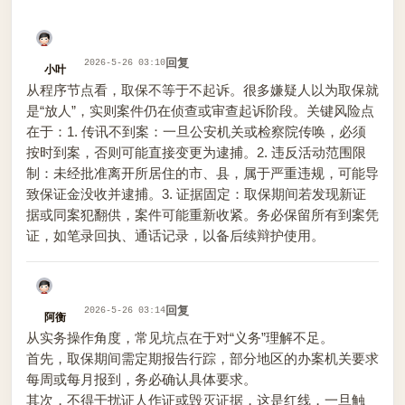
回复
2026-5-26 03:10
小叶
从程序节点看，取保不等于不起诉。很多嫌疑人以为取保就
是“放人”，实则案件仍在侦查或审查起诉阶段。关键风险点
在于：1. 传讯不到案：一旦公安机关或检察院传唤，必须
按时到案，否则可能直接变更为逮捕。2. 违反活动范围限
制：未经批准离开所居住的市、县，属于严重违规，可能导
致保证金没收并逮捕。3. 证据固定：取保期间若发现新证
据或同案犯翻供，案件可能重新收紧。务必保留所有到案凭
证，如笔录回执、通话记录，以备后续辩护使用。
回复
2026-5-26 03:14
阿衡
从实务操作角度，常见坑点在于对“义务”理解不足。
首先，取保期间需定期报告行踪，部分地区的办案机关要求
每周或每月报到，务必确认具体要求。
其次，不得干扰证人作证或毁灭证据，这是红线，一旦触