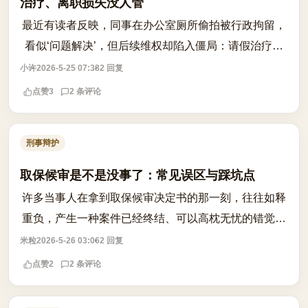
治疗、离职损失没人管
最近有读者反映，同事在办公室厕所偷拍被行政拘留，
看似‘问题解决’，但后续维权却陷入僵局：请假治疗、
心理创伤、甚至被迫离职，经济损失无人承担。行政拘
小许
2026-5-25 07:38
2 回复
留只是对违法行为的惩戒，但对受害人...
点赞
3
2 条评论
刑事辩护
取保候审是不是没事了：常见误区与踩坑点
许多当事人在拿到取保候审决定书的那一刻，往往如释
重负，产生一种案件已经终结、可以高枕无忧的错觉。
这种认知存在巨大的法律偏差，必须予以纠正。取保候
米粒
2026-5-26 03:06
2 回复
审仅仅是刑事诉讼过程中的一种非羁押性...
点赞
2
2 条评论