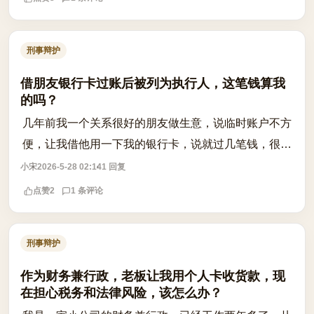
刑事辩护
借朋友银行卡过账后被列为执行人，这笔钱算我
的吗？
几年前我一个关系很好的朋友做生意，说临时账户不方
便，让我借他用一下我的银行卡，说就过几笔钱，很快
就会转走，不会影响我。我当时信了，也没多想，就把
小宋
2026-5-28 02:14
1 回复
他当自己人。结果现在他和别人打官司，...
点赞
2
1 条评论
刑事辩护
作为财务兼行政，老板让我用个人卡收货款，现
在担心税务和法律风险，该怎么办？