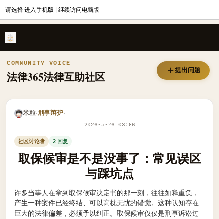
请选择
进入手机版
|
继续访问电脑版
取保候审是不是没事了：常见误区与踩坑点 - 法律365
COMMUNITY VOICE
提出问题
法律365法律互助社区
米粒
刑事辩护
·
·
2026-5-26 03:06
社区讨论者
2 回复
取保候审是不是没事了：常见误区
与踩坑点
许多当事人在拿到取保候审决定书的那一刻，往往如释重负，
产生一种案件已经终结、可以高枕无忧的错觉。这种认知存在
巨大的法律偏差，必须予以纠正。取保候审仅仅是刑事诉讼过