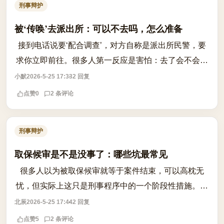
刑事辩护
被‘传唤’去派出所：可以不去吗，怎么准备
接到电话说要‘配合调查’，对方自称是派出所民警，要
求你立即前往。很多人第一反应是害怕：去了会不会被
扣留？不去又会不会被追责？其实，传唤是公安机关依
小默
2026-5-25 17:33
2 回复
法行使职权的程序之一，但并非强制措...
点赞
0
2 条评论
刑事辩护
取保候审是不是没事了：哪些坑最常见
很多人以为被取保候审就等于案件结束，可以高枕无
忧，但实际上这只是刑事程序中的一个阶段性措施。取
保候审并不意味着案件终结，也不代表最终不会被起诉
北辰
2026-5-25 17:44
2 回复
或判刑。根据法律规定，取保候审是侦查阶...
点赞
5
2 条评论