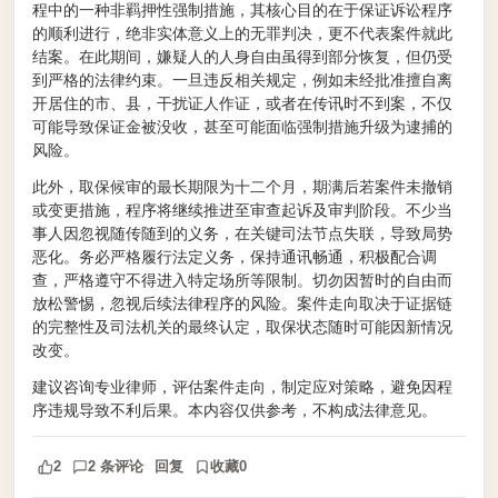
程中的一种非羁押性强制措施，其核心目的在于保证诉讼程序
的顺利进行，绝非实体意义上的无罪判决，更不代表案件就此
结案。在此期间，嫌疑人的人身自由虽得到部分恢复，但仍受
到严格的法律约束。一旦违反相关规定，例如未经批准擅自离
开居住的市、县，干扰证人作证，或者在传讯时不到案，不仅
可能导致保证金被没收，甚至可能面临强制措施升级为逮捕的
风险。
此外，取保候审的最长期限为十二个月，期满后若案件未撤销
或变更措施，程序将继续推进至审查起诉及审判阶段。不少当
事人因忽视随传随到的义务，在关键司法节点失联，导致局势
恶化。务必严格履行法定义务，保持通讯畅通，积极配合调
查，严格遵守不得进入特定场所等限制。切勿因暂时的自由而
放松警惕，忽视后续法律程序的风险。案件走向取决于证据链
的完整性及司法机关的最终认定，取保状态随时可能因新情况
改变。
建议咨询专业律师，评估案件走向，制定应对策略，避免因程
序违规导致不利后果。本内容仅供参考，不构成法律意见。
2
2 条评论
回复
收藏
0