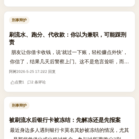
刑事辩护
刷流水、跑分、代收款：你以为兼职，可能踩刑
责
朋友让你借卡收钱，说‘就过一下账，轻松赚点外快’，
你信了，结果几天后警察上门。这不是危言耸听，而是
真实发生的法律风险。近年来，利用银行卡、支付账户
阿树
2026-5-25 17:22
2 回复
为网络犯罪活动提供资金流转通道的行...
点赞
1
2 条评论
刑事辩护
被刷流水后银行卡被冻结：先解冻还是先报案
最近身边多人遇到银行卡莫名其妙被冻结的情况，尤其