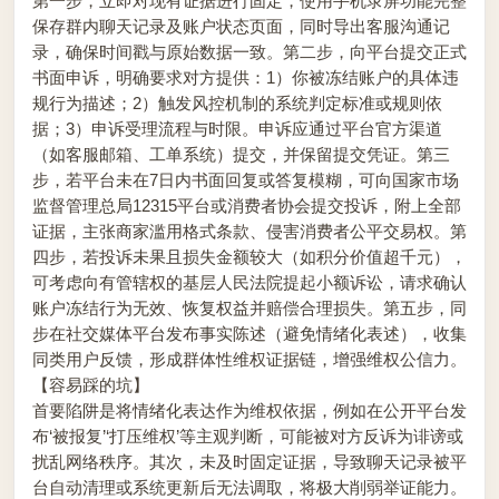
第一步，立即对现有证据进行固定，使用手机录屏功能完整
保存群内聊天记录及账户状态页面，同时导出客服沟通记
录，确保时间戳与原始数据一致。第二步，向平台提交正式
书面申诉，明确要求对方提供：1）你被冻结账户的具体违
规行为描述；2）触发风控机制的系统判定标准或规则依
据；3）申诉受理流程与时限。申诉应通过平台官方渠道
（如客服邮箱、工单系统）提交，并保留提交凭证。第三
步，若平台未在7日内书面回复或答复模糊，可向国家市场
监督管理总局12315平台或消费者协会提交投诉，附上全部
证据，主张商家滥用格式条款、侵害消费者公平交易权。第
四步，若投诉未果且损失金额较大（如积分价值超千元），
可考虑向有管辖权的基层人民法院提起小额诉讼，请求确认
账户冻结行为无效、恢复权益并赔偿合理损失。第五步，同
步在社交媒体平台发布事实陈述（避免情绪化表述），收集
同类用户反馈，形成群体性维权证据链，增强维权公信力。
【容易踩的坑】
首要陷阱是将情绪化表达作为维权依据，例如在公开平台发
布‘被报复’‘打压维权’等主观判断，可能被对方反诉为诽谤或
扰乱网络秩序。其次，未及时固定证据，导致聊天记录被平
台自动清理或系统更新后无法调取，将极大削弱举证能力。