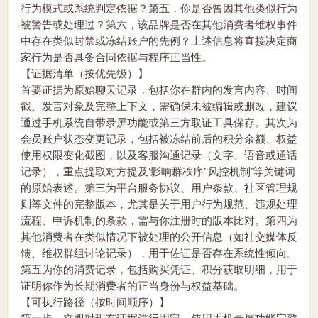
行为模式或系统判定依据？第五，你是否曾因其他类似行为
被警告或处理过？第六，该品牌是否在其他消费者维权事件
中存在类似封禁或冻结账户的先例？上述信息将直接决定商
家行为是否具备合同依据与程序正当性。
【证据清单（按优先级）】
首要证据为原始聊天记录，包括你在群内的发言内容、时间
戳、发言对象及完整上下文，需确保未被编辑或删改，建议
通过手机系统自带录屏功能或第三方取证工具保存。其次为
会员账户状态变更记录，包括被冻结前后的积分余额、权益
使用权限变化截图，以及客服沟通记录（文字、语音或通话
记录），重点提取对方提及‘影响群秩序’‘风控机制’等关键词
的原始表述。第三为平台服务协议、用户条款、社区管理规
则等文件的完整版本，尤其是关于用户行为规范、违规处理
流程、申诉机制的条款，需与你注册时的版本比对。第四为
其他消费者在类似情况下被处理的公开信息（如社交媒体反
馈、维权群组讨论记录），用于佐证是否存在系统性倾向。
第五为你的消费记录，包括购买凭证、积分获取明细，用于
证明你作为长期消费者的正当身份与权益基础。
【可执行路径（按时间顺序）】