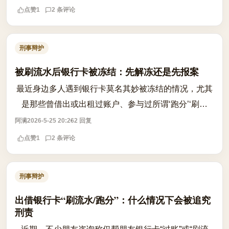
为网络犯罪活动提供资金流转通道的行...
点赞
1
2 条评论
刑事辩护
被刷流水后银行卡被冻结：先解冻还是先报案
最近身边多人遇到银行卡莫名其妙被冻结的情况，尤其
是那些曾借出或出租过账户、参与过所谓‘跑分’‘刷流
水’的人。卡一冻就是几个月，生活费都取不出来，真是
阿满
2026-5-25 20:26
2 回复
雪上加霜。很多人第一反应是‘赶紧...
点赞
1
2 条评论
刑事辩护
出借银行卡“刷流水/跑分”：什么情况下会被追究
刑责