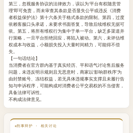
第三，忽视服务协议的法律效力，误以为‘平台有权随意管
理’即可免责，而未审查其条款是否显失公平或违反《消费
者权益保护法》第十六条关于格式条款的限制。第四，过度
依赖客服口头承诺，未要求书面答复，导致后续维权无据可
依。第五，将所有维权行为集中于单一平台，缺乏多渠道并
行策略，一旦平台拒绝回应，将陷入被动。第六，未评估维
权成本与收益，小额损失投入大量时间精力，可能得不偿
失。
【一句话结论】
当消费者在官方群内基于真实经历、平和语气讨论售后服务
问题，未违反明示规则且无恶意时，商家以‘影响群秩序’为
由封禁账号、冻结权益，若无具体违规事实支撑且未履行告
知与申诉程序，可能构成对消费者公平交易权的不当侵害，
具备法律可诉性。
不构成法律意见。
刑事辩护 · 相关讨论