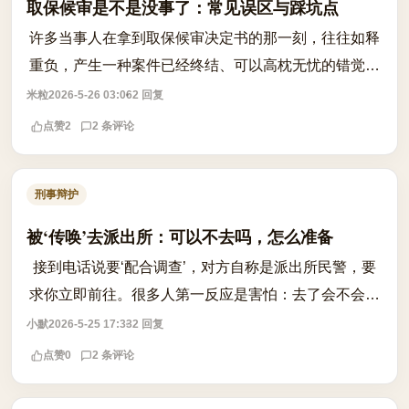
取保候审是不是没事了：常见误区与踩坑点
许多当事人在拿到取保候审决定书的那一刻，往往如释
重负，产生一种案件已经终结、可以高枕无忧的错觉。
这种认知存在巨大的法律偏差，必须予以纠正。取保候
米粒
2026-5-26 03:06
2 回复
审仅仅是刑事诉讼过程中的一种非羁押性...
点赞
2
2 条评论
刑事辩护
被‘传唤’去派出所：可以不去吗，怎么准备
接到电话说要‘配合调查’，对方自称是派出所民警，要
求你立即前往。很多人第一反应是害怕：去了会不会被
扣留？不去又会不会被追责？其实，传唤是公安机关依
小默
2026-5-25 17:33
2 回复
法行使职权的程序之一，但并非强制措...
点赞
0
2 条评论