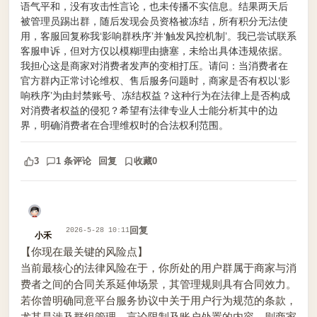
语气平和，没有攻击性言论，也未传播不实信息。结果两天后
被管理员踢出群，随后发现会员资格被冻结，所有积分无法使
用，客服回复称我‘影响群秩序’并‘触发风控机制’。我已尝试联系
客服申诉，但对方仅以模糊理由搪塞，未给出具体违规依据。
我担心这是商家对消费者发声的变相打压。请问：当消费者在
官方群内正常讨论维权、售后服务问题时，商家是否有权以‘影
响秩序’为由封禁账号、冻结权益？这种行为在法律上是否构成
对消费者权益的侵犯？希望有法律专业人士能分析其中的边
界，明确消费者在合理维权时的合法权利范围。
3
1 条评论
回复
收藏
0
回复
2026-5-28 10:11
小禾
【你现在最关键的风险点】
当前最核心的法律风险在于，你所处的用户群属于商家与消
费者之间的合同关系延伸场景，其管理规则具有合同效力。
若你曾明确同意平台服务协议中关于用户行为规范的条款，
尤其是涉及群组管理、言论限制及账户处置的内容，则商家