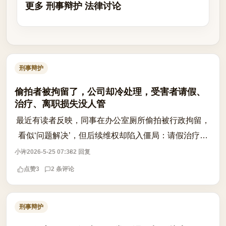
更多 刑事辩护 法律讨论
刑事辩护
偷拍者被拘留了，公司却冷处理，受害者请假、
治疗、离职损失没人管
最近有读者反映，同事在办公室厕所偷拍被行政拘留，
看似‘问题解决’，但后续维权却陷入僵局：请假治疗、
心理创伤、甚至被迫离职，经济损失无人承担。行政拘
小许
2026-5-25 07:38
2 回复
留只是对违法行为的惩戒，但对受害人...
点赞
3
2 条评论
刑事辩护