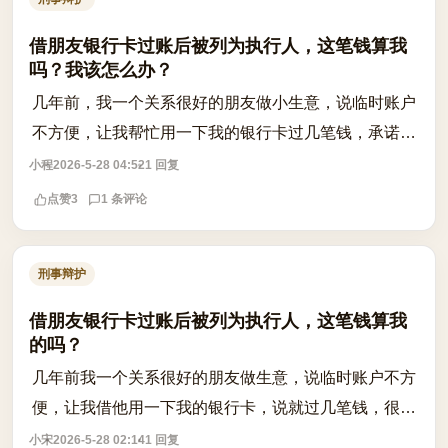
借朋友银行卡过账后被列为执行人，这笔钱算我
吗？我该怎么办？
几年前，我一个关系很好的朋友做小生意，说临时账户
不方便，让我帮忙用一下我的银行卡过几笔钱，承诺很
快就会转走，不会影响我。我当时信了，也没多想，就
小程
2026-5-28 04:52
1 回复
把他要的金额和流水都配合了。结果现在...
点赞
3
1 条评论
刑事辩护
借朋友银行卡过账后被列为执行人，这笔钱算我
的吗？
几年前我一个关系很好的朋友做生意，说临时账户不方
便，让我借他用一下我的银行卡，说就过几笔钱，很快
就会转走，不会影响我。我当时信了，也没多想，就把
小宋
2026-5-28 02:14
1 回复