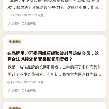
近期，不少朋友咨询称仅帮朋友银行卡“过账”或“刷流
水”，却遭遇卡片冻结甚至被传唤。这绝非小事，背后隐
藏着巨大的刑事风险。在司法实践中，出借、出租或出
一一
2026-5-26 02:55
2 回复
售银行卡若被用于电信诈骗、网络赌...
点赞
6
2 条评论
刑事辩护
在品牌用户群提问维权经验被封号冻结会员，这
算合法风控还是变相报复消费者？
我是一名该品牌的长期消费者，去年购买了多件商品并
累计了不少会员积分。今年初，我在官方用户群内就一
次售后问题，向其他成员请教维权经验，顺便分享了自
小禾
2026-5-28 07:41
1 回复
己遇到的类似情况，语气平和，没有攻击...
点赞
3
1 条评论
刑事辩护