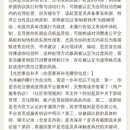
依据协议执行封禁与冻结行为，可能被认定为合同自治范畴
内的合理处置。但关键在于，该处置是否具备事实依据、程
序正当性及比例原则。若商家仅以‘影响群秩序’为模糊理
由，未提供具体违规行为描述、未履行告知义务或申诉机
制，且导致你长期会员权益受损，可能构成对消费者公平交
易权和知情权的实质性侵害。尤其当你的发言内容仅为客观
陈述售后经历、寻求建议，未出现诽谤、煽动、恶意攻击或
传播虚假信息时，这种处理方式极易被认定为过度风控，甚
至涉嫌变相惩罚消费者维权行为，存在被认定为滥用格式条
款或违约责任过重的风险。
【先把事实补齐（你需要再补充哪些信息）】
为准确判断行为合法性，需进一步补充以下信息：第一，你
是否在注册或使用该平台服务时，完整阅读并签署了《用户
服务协议》《社区管理规则》等文件？特别是其中关于群组
管理、言论限制、账户处置权限的条款内容。第二，该群组
是否为官方认证的专属用户群，其管理规则是否在群公告、
平台首页或服务协议中明示？第三，你被踢出群的具体时
间、聊天记录（含发言内容）是否保存？是否有截图或录屏
证据？第四，客服回复中是否提及具体触发风控的关键词、