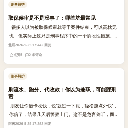
刑事辩护
取保候审是不是没事了：哪些坑最常见
很多人以为被取保候审就等于案件结束，可以高枕无
忧，但实际上这只是刑事程序中的一个阶段性措施。取
保候审并不意味着案件终结，也不代表最终不会被起诉
北辰
2026-5-25 17:44
2 回复
或判刑。根据法律规定，取保候审是侦查阶...
点赞
5
2 条评论
刑事辩护
刷流水、跑分、代收款：你以为兼职，可能踩刑
责
朋友让你借卡收钱，说‘就过一下账，轻松赚点外快’，
你信了，结果几天后警察上门。这不是危言耸听，而是
真实发生的法律风险。近年来，利用银行卡、支付账户
阿树
2026-5-25 17:22
2 回复