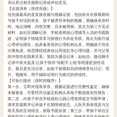
否出具过相关观察记录或评估意见。
【证据清单（按优先级）】
优先级最高的是直接音频与视频证据，包括前夫在探视期间
与孩子对话的录音、孩子被诱导录制的视频，需确保录音时
间、地点清晰，内容完整，且未被剪辑。其次为第三方见证
材料，如社区调解记录、学校老师或心理辅导人员的书面陈
述，证明孩子情绪异常与探视行为存在关联。再次为医疗或
心理评估报告，由具备资质的心理机构出具，明确孩子存在
分离焦虑、依恋障碍或身份认同混乱等心理问题，并与父母
间冲突存在因果关系。第四为通信记录，如短信、微信聊天
记录中前夫提及‘让孩子恨你’‘你配不上他’等明显贬损性语
言。最后是生活记录，如孩子探视前后的情绪变化日记、照
片、视频等，用于辅助证明行为模式的持续性。
【可执行路径（按时间顺序）】
第一步，立即对现有录音、视频证据进行完整性鉴定，确保
未被篡改，可委托司法鉴定机构出具电子数据真实性报告；
第二步，向孩子所在学校或幼儿园心理老师提交书面申请，
请求其观察并记录孩子近期情绪状态、人际关系表现及与父
母关系的互动情况，获取书面反馈；第三步，带孩子前往正
规医院或心理机构进行儿童心理评估，明确是否存在创伤后