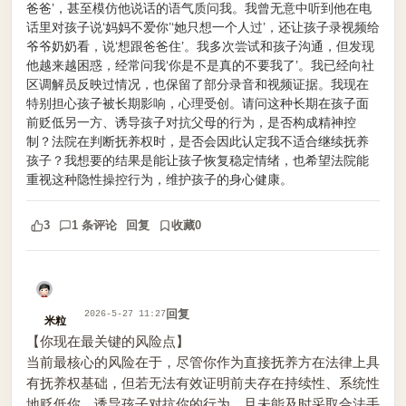
爸爸’，甚至模仿他说话的语气质问我。我曾无意中听到他在电
话里对孩子说‘妈妈不爱你’‘她只想一个人过’，还让孩子录视频给
爷爷奶奶看，说‘想跟爸爸住’。我多次尝试和孩子沟通，但发现
他越来越困惑，经常问我‘你是不是真的不要我了’。我已经向社
区调解员反映过情况，也保留了部分录音和视频证据。我现在
特别担心孩子被长期影响，心理受创。请问这种长期在孩子面
前贬低另一方、诱导孩子对抗父母的行为，是否构成精神控
制？法院在判断抚养权时，是否会因此认定我不适合继续抚养
孩子？我想要的结果是能让孩子恢复稳定情绪，也希望法院能
重视这种隐性操控行为，维护孩子的身心健康。
3
1 条评论
回复
收藏
0
回复
2026-5-27 11:27
米粒
【你现在最关键的风险点】
当前最核心的风险在于，尽管你作为直接抚养方在法律上具
有抚养权基础，但若无法有效证明前夫存在持续性、系统性
地贬低你、诱导孩子对抗你的行为，且未能及时采取合法手