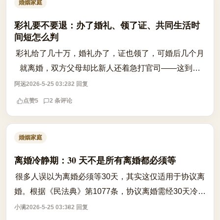
婚姻家庭
彩礼要不要退：办了婚礼、领了证、共同生活时
间短怎么判
彩礼给了几十万，婚礼办了，证也领了，可婚后几个月
就离婚，双方父母却比新人还着急打官司——这到底
是‘感情破裂’，还是‘彩礼返还’的争议战场？ 根据《民法
阿远
2026-5-25 03:23
2 回复
典》及相关司法解释，彩礼是否应...
点赞
5
2 条评论
婚姻家庭
离婚冷静期：30 天不是所有离婚都必须等
很多人误以为离婚必须等30天，其实这仅适用于协议离
婚。根据《民法典》第1077条，协议离婚需经30天冷静
期，但若存在家暴、出轨、转移财产等情形，冷静期并
小满
2026-5-25 03:38
2 回复