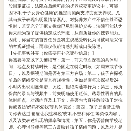
段固定证据，法院在后续可能的抚养权变更诉讼中，可能
因‘不利于子女身心健康’的推定而倾向支持变更抚养权。尤
其当孩子表现出明显情绪紊乱、对抚养方产生不信任甚至恐
惧时，若无充分证据支撑你已尽到保护义务，法院可能认为
你未能为孩子提供稳定成长环境，从而质疑你的抚养能力。
因此，你当前的首要任务是将主观感受转化为可被司法采信
的客观证据链，而非仅依赖情感判断或口头陈述。
【先把事实补齐（你需要再补充哪些信息）】
你需要补充以下关键细节：第一，前夫每次探视的具体时
间、地点及持续时长，是否固定在特定时段（如周末或节假
日），以及探视期间是否有第三方在场；第二，孩子在探视
前后的情绪变化是否具有规律性，例如是否每次探视后24
小时内出现明显焦虑、哭泣、拒绝沟通等行为；第三，你所
保留的录音与视频中，前夫明确使用贬低、诱导性语言的具
体时间点、对话内容及上下文，是否包含直接教唆孩子对抗
你或表达‘妈妈不爱我’等具体表述；第四，孩子是否曾主动
向你表达过‘爸爸让我这样说’或‘我不想和你住’等类似内容，
以及该类表述出现的频率和情境；第五，你是否曾向学校老
师、心理辅导师等第三方反映过孩子情绪问题，以及对方是