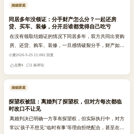
婚姻家庭
同居多年没领证：分手财产怎么分？一起还房
贷、买车、装修，分开后谁都觉得自己吃亏
在没有领取结婚证的情况下同居多年，双方共同出资购
房、还贷、购车、装修，一旦感情破裂分手，财产如何
分割？这是许多同居情侣面临的现实难题。根据现行法
小麦
2026-5-25 21:09
2 回复
律，未登记结婚的男女不属于夫妻关系，...
点赞
4
2 条评论
婚姻家庭
探望权被阻：离婚判了探望权，但对方每次都临
时改口不让见
离婚判决已明确一方享有探望权，但实际执行中，对方
常以‘孩子不想见’‘临时有事’等理由拒绝配合，甚至在探