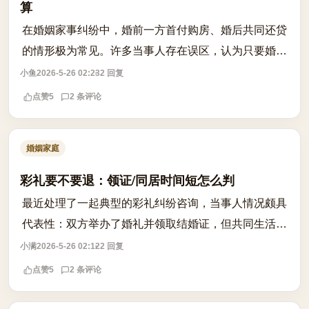
算
在婚姻家事纠纷中，婚前一方首付购房、婚后共同还贷
的情形极为常见。许多当事人存在误区，认为只要婚后
一起还了贷款，房子就是夫妻共同财产，离婚时理应均
小鱼
2026-5-26 02:23
2 回复
分。实则不然，司法实践中的处理逻辑更...
点赞
5
2 条评论
婚姻家庭
彩礼要不要退：领证/同居时间短怎么判
最近处理了一起典型的彩礼纠纷咨询，当事人情况颇具
代表性：双方举办了婚礼并领取结婚证，但共同生活时
间极短，仅数月便因性格不合分居并起诉离婚。女方父
小满
2026-5-26 02:12
2 回复
母认为钱已花掉，男方则坚持要求全额返...
点赞
5
2 条评论