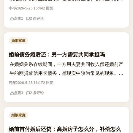
增加，原本每月1000元的抚养费可能连学费都覆盖不
小岑
2026-5-25 15:44
2 回复
了。更棘手的是，当对方收入大幅增加时，...
点赞
1
2 条评论
婚姻家庭
婚前债务婚后还：另一方需要共同承担吗
在婚姻关系存续期间，一方用夫妻共同收入偿还婚前产
生的网贷或信用卡债务，是现实中较为常见的现象。然
而，这并不意味着该债务必然转化为夫妻共同债务。根
云深
2026-5-25 16:17
2 回复
据现行法律原则，婚前个人债务原则上不...
点赞
3
2 条评论
婚姻家庭
婚前首付婚后还贷：离婚房子怎么分，补偿怎么