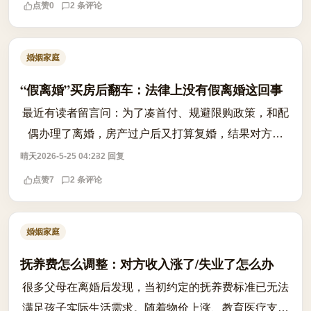
非强制适用。若一方有家暴行为，另一方...
点赞
0
2 条评论
婚姻家庭
“假离婚”买房后翻车：法律上没有假离婚这回事
最近有读者留言问：为了凑首付、规避限购政策，和配
偶办理了离婚，房产过户后又打算复婚，结果对方反
悔，不复婚了，还说财产归自己。这种‘假离婚’真的能
晴天
2026-5-25 04:23
2 回复
操作吗？ 答案是：法律上没有‘假离婚...
点赞
7
2 条评论
婚姻家庭
抚养费怎么调整：对方收入涨了/失业了怎么办
很多父母在离婚后发现，当初约定的抚养费标准已无法
满足孩子实际生活需求。随着物价上涨、教育医疗支出