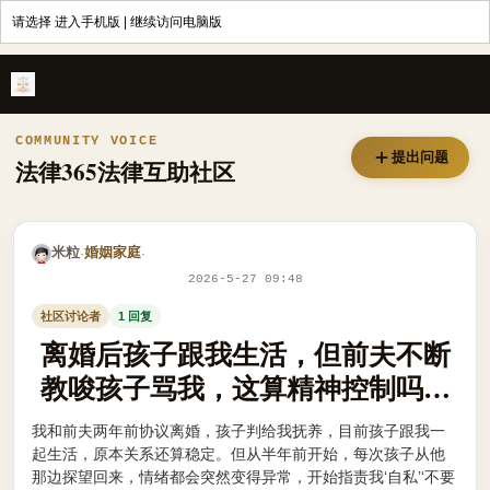
请选择
进入手机版
|
继续访问电脑版
离婚后孩子跟我生活，但前夫不断教唆孩子骂我，这算精神控制吗？法院
COMMUNITY VOICE
提出问题
法律365法律互助社区
米粒
婚姻家庭
·
·
2026-5-27 09:48
社区讨论者
1 回复
离婚后孩子跟我生活，但前夫不断
教唆孩子骂我，这算精神控制吗？
法院会因此判我失去抚养权吗？
我和前夫两年前协议离婚，孩子判给我抚养，目前孩子跟我一
起生活，原本关系还算稳定。但从半年前开始，每次孩子从他
那边探望回来，情绪都会突然变得异常，开始指责我‘自私’‘不要