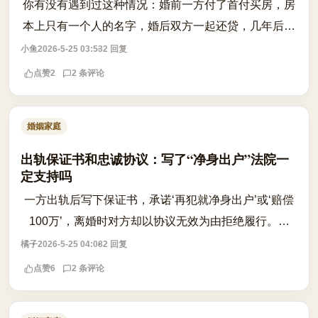
你有没有遇到过这种情况：婚前一方付了首付买房，房
本上只有一个人的名字，婚后双方一起还贷，几年后感
情破裂离婚，才发现房子的分割远不像‘一人一半’那么
小鱼
2026-5-25 03:53
2 回复
简单？ 根据《民法典》第1062条和第1...
点赞
2
2 条评论
婚姻家庭
出轨保证书和忠诚协议：写了“净身出户”法院一
定支持吗
一方出轨后写下保证书，承诺‘再犯就净身出户’或‘赔偿
100万’，离婚时对方却以协议无效为由拒绝履行。这
类‘忠诚协议’到底有没有法律效力？ 根据《民法典》第
橘子
2026-5-25 04:08
2 回复
1043条，夫妻应当互相忠实，但该...
点赞
6
2 条评论