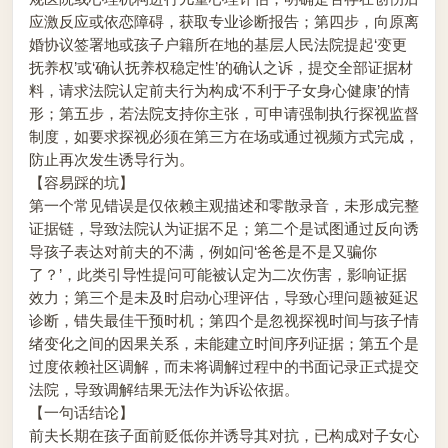
应激反应或依恋障碍，获取专业诊断报告；第四步，向原离
婚协议签署地或孩子户籍所在地的基层人民法院提起‘变更
抚养权’或‘确认抚养权稳定性’的确认之诉，提交全部证据材
料，请求法院认定前夫行为构成‘不利于子女身心健康’的情
形；第五步，若法院支持你主张，可申请强制执行探视监督
制度，如要求探视必须在第三方在场或通过视频方式完成，
防止再次发生诱导行为。
【容易踩的坑】
第一个常见错误是仅依赖主观描述和零散录音，未形成完整
证据链，导致法院认为证据不足；第二个是试图通过反向诱
导孩子表达对前夫的不满，例如问‘爸爸是不是又骗你
了？’，此类引导性提问可能被认定为二次伤害，影响证据
效力；第三个是未及时启动心理评估，导致心理问题被延迟
诊断，错失最佳干预时机；第四个是忽视探视时间与孩子情
绪变化之间的因果关系，未能建立时间序列证据；第五个是
过度依赖社区调解，而未将调解过程中的书面记录正式提交
法院，导致调解结果无法作为诉讼依据。
【一句话结论】
前夫长期在孩子面前贬低你并诱导其对抗，已构成对子女心