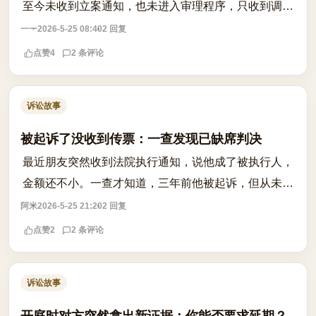
至今未收到立案通知，也未进入审理程序，只收到调解
通知。网上都说法院应在七日内立案，但实际流程似乎
一一
2026-5-25 08:40
2 回复
并非如此。这让我困惑：七日立案到底是...
点赞
4
2 条评论
诉讼故事
被起诉了没收到传票：一查发现已缺席判决
最近朋友突然收到法院执行通知，说他成了被执行人，
金额还不小。一查才知道，三年前他被起诉，但从未收
到任何传票或文书。后来才从系统里发现，法院通过公
阿米
2026-5-25 21:20
2 回复
告送达的方式完成了送达，之后直接作出...
点赞
2
2 条评论
诉讼故事
开庭时对方突然拿出新证据：你能否要求延期？