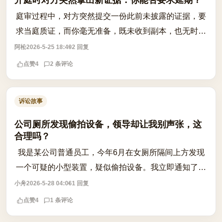
庭审过程中，对方突然提交一份此前未披露的证据，要
求当庭质证，而你毫无准备，既未收到副本，也无时间
查阅分析。这种情形下，你是否可以申请延期审理？根
阿松
2026-5-25 18:49
2 回复
据民事诉讼的基本原则，当事人应在举证...
点赞
4
2 条评论
诉讼故事
公司厕所发现偷拍设备，领导却让我别声张，这
合理吗？
我是某公司普通员工，今年6月在女厕所隔间上方发现
一个可疑的小型装置，疑似偷拍设备。我立即通知了同
事，对方帮忙查看后确认设备存在且有电源连接，明显
小舟
2026-5-28 04:06
1 回复
是人为安装的。我们第一时间向行政和直...
点赞
4
1 条评论