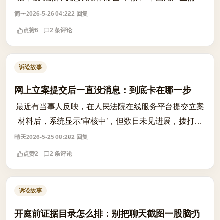
情绪，甚至误以为法院存在故意拖延的情形。事实上，
简一
2026-5-26 04:22
2 回复
这种延迟通常源于材料细节未达标或管...
点赞
6
2 条评论
诉讼故事
网上立案提交后一直没消息：到底卡在哪一步
最近有当事人反映，在人民法院在线服务平台提交立案
材料后，系统显示‘审核中’，但数日未见进展，拨打法
院电话也无人接听，产生‘法院故意拖延’的疑虑。实际
晴天
2026-5-25 08:28
2 回复
上，这种情况并不罕见，背后涉及多...
点赞
2
2 条评论
诉讼故事
开庭前证据目录怎么排：别把聊天截图一股脑扔