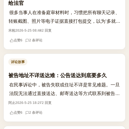
给法官
很多当事人在准备庭审材料时，习惯把所有聊天记录、
转账截图、照片等电子证据直接打包提交，以为‘多就是
好’。但实际效果往往适得其反——法官翻找困难，质证
米粒
2026-5-25 08:48
2 回复
环节效率低下，甚至因证据混乱被质...
点赞
6
2 条评论
诉讼故事
被告地址不详送达难：公告送达到底要多久
在民事诉讼中，被告失联或住址不详是常见难题。一旦
法院无法通过直接送达、邮寄送达等方式联系到被告，
就会启动公告送达程序。根据民事诉讼法相关规定，公
阿止
2026-5-25 18:27
2 回复
告送达需在法院公告栏、官方网站或报纸...
点赞
6
2 条评论