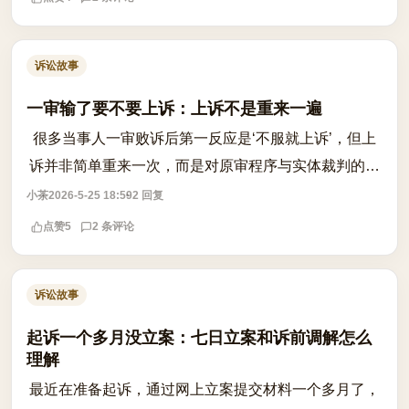
诉讼故事
一审输了要不要上诉：上诉不是重来一遍
很多当事人一审败诉后第一反应是‘不服就上诉’，但上
诉并非简单重来一次，而是对原审程序与实体裁判的全
面审查。上诉的核心在于能否证明原判决存在法律适用
小茶
2026-5-25 18:59
2 回复
错误、事实认定不清或程序违法，而非...
点赞
5
2 条评论
诉讼故事
起诉一个多月没立案：七日立案和诉前调解怎么
理解
最近在准备起诉，通过网上立案提交材料一个多月了，