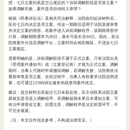
惑：七日立案到底是怎么规定的？诉前调解阶段是否算立案？
如果调解失败，案件是否自动转入审理？
根据《民事诉讼法》及相关司法解释，法院收到起诉材料后，
应在七日内决定是否立案。但这一期限仅适用于法院直接审查
并决定立案的情形。若案件进入诉前调解程序，该期限将暂停
计算，调解期限通常为30日，最长可延长至60日。因此，若法
院将案件分流至调解平台，立案时间会相应顺延，不违反七日
立案规定。
需要明确的是，诉前调解阶段不属于正式立案。只有法院出具
《受理案件通知书》或《立案登记表》才视为正式立案。调解
期间，当事人可随时申请撤回调解，若调解失败，法院将依法
重新审查是否立案。在此过程中，当事人有权要求法院说明进
展，也可通过12368诉讼服务热线查询案件状态。
建议：提交材料后若超过七日未获反馈，应主动联系法院立案
庭核实是否进入调解程序。若调解超期未果且未通知立案，可
依法申请督促立案。但需注意，调解程序是法定前置环节，不
可完全规避。
（注：本文仅作信息参考，不构成法律意见。）