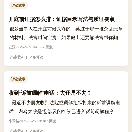
诉讼故事
开庭前证据怎么排：证据目录写法与质证要点
很多当事人在开庭前最头疼的，莫过于那一堆杂乱无章
的材料。法官时间宝贵，如果庭上还要靠法官帮你翻找
证据，不仅效率低下，还容易给法官留下准备不足、条
云深
2026-5-26 04:33
2 回复
理不清的负面印象。因此，制作一份清晰...
点赞
4
2 条评论
诉讼故事
收到‘诉前调解’电话：去还是不去？
最近不少朋友收到法院或调解组织打来的诉前调解电
话，内容大致是‘您涉及的纠纷已进入诉前调解程序，建
议参与调解以节省诉讼成本’。不少人一听‘调解’就紧
小禾苗
2026-5-25 18:38
2 回复
张，担心被‘套路签字’，签完字就等...
点赞
4
2 条评论