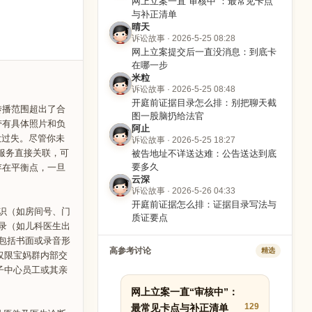
网上立案一直“审核中”：最常见卡点
与补正清单
晴天
诉讼故事 · 2026-5-25 08:28
网上立案提交后一直没消息：到底卡
在哪一步
米粒
诉讼故事 · 2026-5-25 08:48
开庭前证据目录怎么排：别把聊天截
传播范围超出了合
图一股脑扔给法官
带有具体照片和负
阿止
大过失。尽管你未
诉讼故事 · 2026-5-25 18:27
心服务直接关联，可
被告地址不详送达难：公告送达到底
存在平衡点，一旦
要多久
云深
诉讼故事 · 2026-5-26 04:33
开庭前证据怎么排：证据目录写法与
识（如房间号、门
质证要点
录（如儿科医生出
包括书面或录音形
高参考讨论
精选
仅限宝妈群内部交
子中心员工或其亲
网上立案一直“审核中”：
129
最常见卡点与补正清单