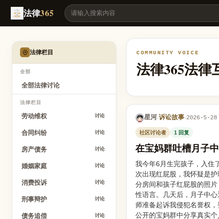
在宝妈群吐槽月子中心经历，被对方威胁起诉名誉侵权，这种情况合法吗
法律
365
法律栏目
COMMUNITY VOICE
法律365法
全部
全部法律讨论
法律栏目
劳动维权
讨论
星河
诉讼故事
·
·
2026-5-28
合同纠纷
社区讨论者
1 回复
讨论
在宝妈群吐槽月子中
房产债务
讨论
我今年6月生完孩子，入住
婚姻家庭
讨论
次出现红屁股，我怀疑是护
消费投诉
讨论
分房间和孩子红屁股的照片
性语言。几天后，月子中心
刑事辩护
讨论
师准备起诉我侵犯名誉权，
公开的宝妈群中分享真实个
债务追偿
讨论