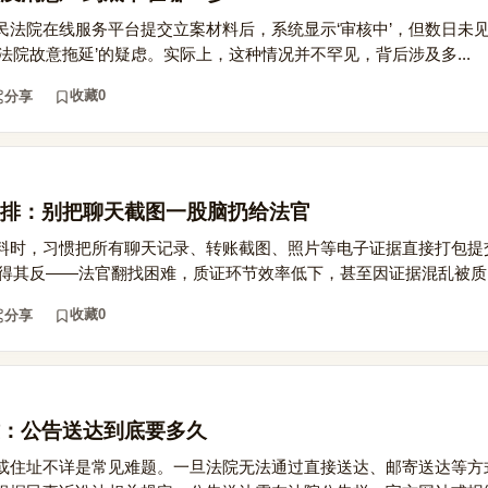
民法院在线服务平台提交立案材料后，系统显示‘审核中’，但数日未
法院故意拖延’的疑虑。实际上，这种情况并不罕见，背后涉及多...
收藏
0
分享
排：别把聊天截图一股脑扔给法官
料时，习惯把所有聊天记录、转账截图、照片等电子证据直接打包提
得其反——法官翻找困难，质证环节效率低下，甚至因证据混乱被质..
收藏
0
分享
：公告送达到底要多久
或住址不详是常见难题。一旦法院无法通过直接送达、邮寄送达等方