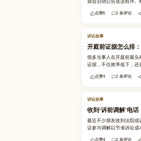
就会启动公告送达程序。
点赞
6
2 条评论
诉讼故事
开庭前证据怎么排：
很多当事人在开庭前最头
证据，不仅效率低下，还
点赞
4
2 条评论
诉讼故事
收到‘诉前调解’电
最近不少朋友收到法院或
议参与调解以节省诉讼成本’
点赞
4
2 条评论