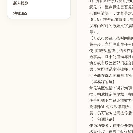
1）所有原始照片及拍摄
新人报到
意见书，重点标注是否提
书面申请等），尤其是对
法律365
项；5）群聊记录截图，
发布内容时的原始文字描
等）。
【可执行路径（按时间顺
第一步，立即停止在任何
使用加密U盘或可信云存
造事实，且未使用侮辱性
协会或市场监管部门提交
票，立即联系专业律师，
可协商在群内发布澄清说明
【容易踩的坑】
常见误区包括：误以为‘
据，构成推定性侵权；在
凭手机截图导致证据效力
托律师’即构成法律威胁
员，仍可能构成间接传播
【一句话结论】
作为消费者，在非公开群
名誉侵权，但需主动保留