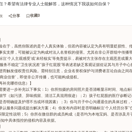
任？希望有法律专业人士能解答，这种情况下我该如何自保？
收藏
0
分享
复
】
险在于，虽然你陈述的是个人真实体验，但若内容被认定为具有明显贬损性、
事实支撑，可能被认定为构成对法人名誉权的侵害。尤其在非公开群组中传播
标注‘个人主观感受’或‘未经核实’等免责提示，易被对方主张存在主观恶意或重
服务不稳定’‘卫生状况差’‘孩子红屁股’等表述若缺乏客观证据佐证其与月子中
进而触发侵权责任风险。需特别注意，企业名誉权保护与消费者言论自由之间
害商业信誉’，即使非公开传播，也可能构成侵权。
再补充哪些信息）】
需要进一步补充以下事实：1）你所拍摄的房间照片是否清晰显示时间、地点标
细节（如污渍、异味残留、清洁工具混用痕迹）；2）孩子红屁股的医疗诊断记
是否明确提及护理不当或环境因素）；3）你与月子中心沟通退住的具体过程，
承认服务问题或提出解决方案；4）你发布内容时是否明确标注‘个人经历分享’‘
员’等限定性说明；5）你所在微信群的成员构成（是否均为本地宝妈、是否涉及月
通知中具体指控的侵权内容及依据。
】