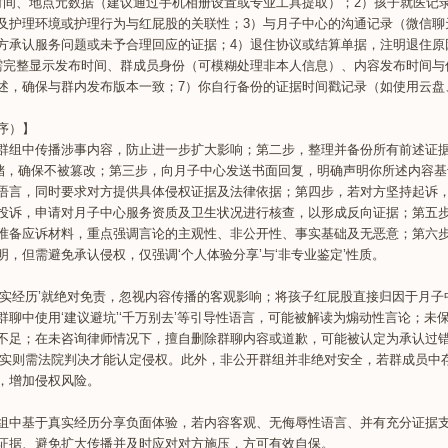
时间、地点元数据（建议通过手机相册设置或专业工具提取）；2）孩子就医记
及护理环境或护理行为与红屁股的关联性；3）与月子中心的沟通记录（微信聊
方承认服务问题或未予合理回应的证据；4）退住协议或结算单据，注明退住原
需完整显示发布时间、群成员身份（可模糊处理非本人信息）、内容发布时间与
述，确保与群内发布版本一致；7）你自行备份的证据时间戳记录（如使用云盘
序）】
群组中传播涉事内容，防止进一步扩大影响；第二步，整理并备份所有前述证
储，确保不被篡改；第三步，向月子中心发送书面回复，明确声明你所述内容基
语言，同时要求对方提供具体侵权证据及法律依据；第四步，若对方坚持起诉
投诉，申请对月子中心服务资质及卫生状况进行核查，以形成反向证据；第五
准备应诉材料，重点强调言论的主观性、非公开性、事实基础及无恶意；第六
，但需避免承认侵权，仅强调‘个人体验分享’与‘非专业鉴定’性质。
真实经历’就绝对免责，忽视内容传播的客观影响；将孩子红屁股直接归因于月子
群聊中使用‘建议避坑’‘千万别去’等引导性语言，可能被解读为煽动性言论；未
不足；在未咨询律师情况下，擅自删除群聊内容或道歉，可能被认定为承认过错
，实则需法院判决才能认定侵权。此外，非公开群组并非绝对安全，若群成员中
，增加侵权风险。
组中基于真实经历分享负面体验，若内容客观、无侮辱性语言、并有充分证据
证据、避免扩大传播并及时应对对方施压，方可有效自保。