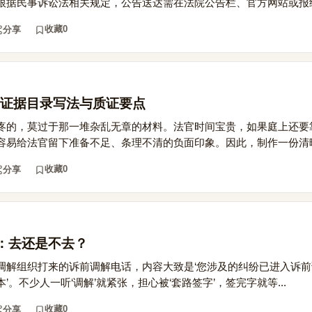
根据民事诉讼法相关规定，公告送达需在法院公告栏、官方网站或报纸.
收藏
0
分享
证据目录写法与质证要点
疼的，莫过于那一堆杂乱无章的材料。法官时间宝贵，如果庭上还要
容易给法官留下准备不足、条理不清的负面印象。因此，制作一份清晰.
收藏
0
分享
话：去还是不去？
调解组织打来的诉前调解电话，内容大致是‘您涉及的纠纷已进入诉
。不少人一听‘调解’就紧张，担心被‘套路签字’，签完字就等...
收藏
0
分享