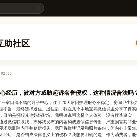
？ - 法律365
律互助社区
 01:58
心经历，被对方威胁起诉名誉侵权，这种情况合法吗
了一家口碑不错的月子中心，住了20天后因护理服务不稳定、房间卫生状
理不当，最终选择退住。退住后，我在几个本地宝妈微信群里分享了真实
，目的是提醒其他妈妈避坑。我明确说明这是个人体验，没有捏造事实，
通过微信联系我，声称我发布的内容构成虚假信息传播，严重损害其商业
要求我删除内容并赔偿损失。我已将群聊记录和照片备份，但内心非常焦
人经历，是否构成法律意义上的侵权？我想要明确的是，作为消费者，能