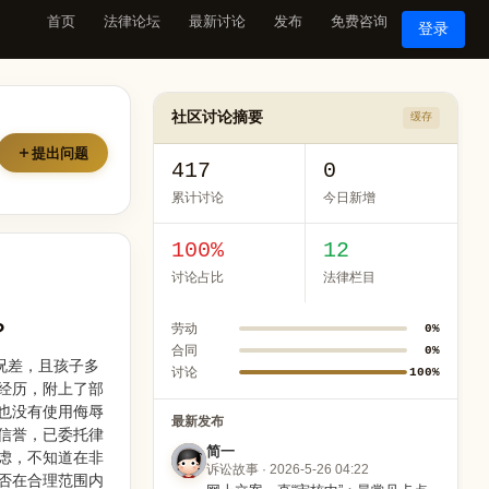
首页
法律论坛
最新讨论
发布
免费咨询
登录
社区讨论摘要
缓存
提出问题
417
0
累计讨论
今日新增
100%
12
讨论占比
法律栏目
？
劳动
0%
合同
0%
况差，且孩子多
讨论
100%
经历，附上了部
也没有使用侮辱
最新发布
信誉，已委托律
简一
虑，不知道在非
诉讼故事 · 2026-5-26 04:22
否在合理范围内