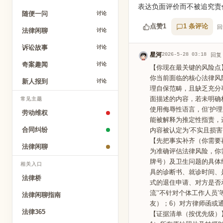
表达负面评价而不被追究责
随便一问
讨论
点赞
1
1 条评论
回
法律闲聊
讨论
诉讼故事
讨论
星河
2026-5-28 03:18
回复
奇案趣闻
讨论
【你现在最关键的风险点
你当前面临的核心法律风
新人报到
讨论
理自保范畴，且缺乏充分
面描述的内容，若未明确
常见主题
使用侮辱性语言，但‘护理
劳动维权
能被解释为推定性指责，
合同纠纷
内容被认定为‘不实且损
【先把事实补齐（你需要
法律闲聊
为准确评估法律风险，你
牌号）及卫生问题的具体
相关入口
具的诊断书、就诊时间、
法律桥
式的退住申请、对方是否
流’‘不针对个体工作人
法律闲聊指南
友）；6）对方律师函或
法律365
【证据清单（按优先级）