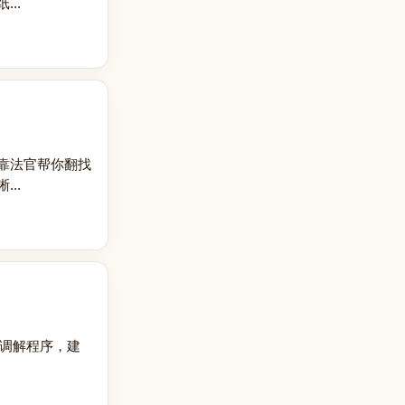
..
靠法官帮你翻找
..
前调解程序，建