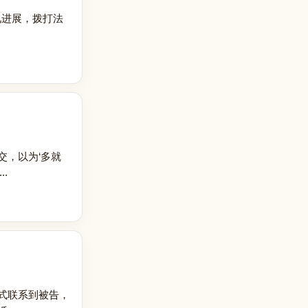
见进展，拨打法
交，以为‘多就
.
式联系到被告，