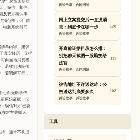
录原件及医生诊断
诉讼故事 · 合同纠纷
天、短信、邮件、
因及双方确认事
网上立案提交后一直没消
传播范围；6）你
120
息：到底卡在哪一步
、电脑系统时间
诉讼故事 · 诉讼故事
据清单内容，建议
开庭前证据目录怎么排：
于真实经历，无捏
别把聊天截图一股脑扔给
111
，可向当地消费者
法官
步，若收到法院传
诉讼故事 · 合同纠纷
步，若调解可行，
被告地址不详送达难：公
102
告送达到底要多久
中心而无医学依
诉讼故事 · 诉讼故事
保留原始证据，仅
；误信对方‘已委
存在对方关联人
工具
支持，通常不构成