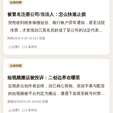
法律闲聊
被冒名注册公司/当法人：怎么快速止损
突然收到税务催缴短信、银行账户异常通知，甚至法院
传票，才发现自己莫名其妙成了某公司的法定代表人
——这并非个例，而是近年来频发的身份冒用风险。一
阿风
2026-5-25 19:21
2 回复
旦被冒名注册公司，不仅面临信用受损、账...
点赞
1
2 条评论
法律闲聊
短视频搬运被投诉：二创边界在哪里
近期多位创作者反映，自己精心剪辑、添加字幕与配音
的短视频被平台判定为搬运，遭遇下架甚至账号封禁。
问题核心在于：加了字幕、改了配乐、重新剪辑，是否
夜航灯
2026-5-25 19:54
2 回复
就构成合法二创？根据著作权法，改编权...
点赞
3
2 条评论