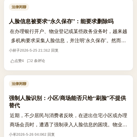
法律闲聊
人脸信息被要求“永久保存”：能要求删除吗
在办理银行开户、物业登记或某些政务业务时，越来越
多机构要求采集人脸信息，并注明‘永久保存’。然而，
当用户事后想撤回同意、要求删除已采集的人脸数据
小林子
2026-5-25 21:31
2 回复
时，往往发现系统中没有相应入口，也无...
点赞
4
2 条评论
法律闲聊
强制人脸识别：小区/商场能否只给“刷脸”不提供
替代
近期，不少居民与消费者反映，在进出住宅小区或办理
商场会员时，遭遇了强制录入人脸信息的困境。物业或
商家往往以“不刷脸就不让进”或“不录入无法享受服务”为
小岑
2026-5-26 04:00
2 回复