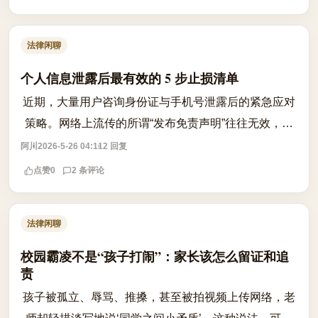
法律闲聊
个人信息泄露后最有效的 5 步止损清单
近期，大量用户咨询身份证与手机号泄露后的紧急应对
策略。网络上流传的所谓“发布免责声明”往往无效，不
仅无法阻断风险，还可能因反应迟缓错失黄金止损期。
阿川
2026-5-26 04:11
2 回复
面对信息泄露，恐慌无济于事，冷静执...
点赞
0
2 条评论
法律闲聊
校园霸凌不是“孩子打闹”：家长该怎么留证和追
责
孩子被孤立、辱骂、推搡，甚至被拍视频上传网络，老