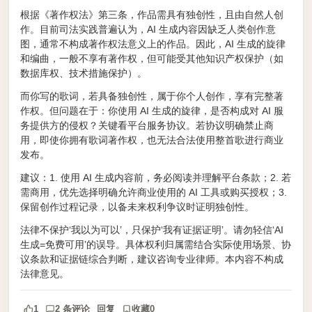
根据《著作权法》第三条，作品需具有独创性，且由自然人创
作。目前司法实践普遍认为，AI 生成内容因缺乏人类创作意
图，通常不构成著作权法意义上的作品。因此，AI 生成的旋律
和编曲，一般不享有著作权，但可能受其他知识产权保护（如
数据库权、技术措施保护）。
而你写的歌词，若具备独创性，属于你个人创作，享有完整著
作权。但问题在于：你使用 AI 生成的旋律，是否构成对 AI 服
务提供方的侵权？关键看平台服务协议。若协议明确禁止商
用，即使你拥有歌词著作权，也无法合法使用整首歌进行商业
发布。
建议：1. 使用 AI 生成内容前，务必阅读并理解平台条款；2. 若
需商用，优先选择明确允许商业使用的 AI 工具或购买授权；3.
保留创作过程记录，以备未来权利争议时证明独创性。
法律不保护‘我以为可以’，只保护‘我有证据证明’。请勿轻信‘AI
生成=免费可用’的误导。具体权利归属需结合实际使用场景、协
议条款和证据链综合判断，建议咨询专业律师。本内容不构成
法律意见。
1
2 条评论
回复
收藏
0