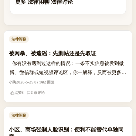
更多 法律闲聊 法律讨论
法律闲聊
被网暴、被造谣：先删帖还是先取证
你有没有遇到过这样的情况：一条不实信息被发到微
博、微信群或短视频评论区，你一解释，反而被更多人
围观、转发，越澄清越像‘心虚’？等想起诉时，发现原
小陶
2026-5-25 07:08
2 回复
始内容早已被删，只剩几张模糊截图。这...
点赞
8
2 条评论
法律闲聊
小区、商场强制人脸识别：便利不能替代单独同