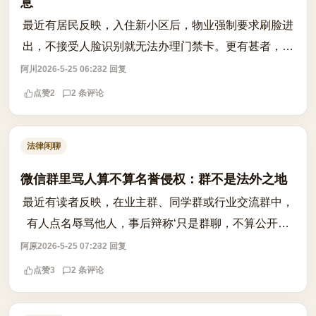
意
最近有居民反映，入住新小区后，物业强制要求刷脸进
出，不接受人脸识别就无法办理门禁卡。更有甚者，商
场、写字楼也以‘提升效率’为由，将人脸识别作为唯一
阿川
2026-5-25 06:23
2 回复
通行方式。这种‘大家都这样’的惯性...
点赞
2
2 条评论
法律闲聊
微信群里骂人算不算名誉侵权：群不是法外之地
最近有读者反映，在业主群、同学群或行业交流群中，
有人点名辱骂他人，事后辩称‘只是群聊，不算公开传
播’。这种说法在法律上站得住脚吗？ 根据《民法典》
阿原
2026-5-25 07:23
2 回复
第1024条，民事主体享有名誉权，任何...
点赞
3
2 条评论