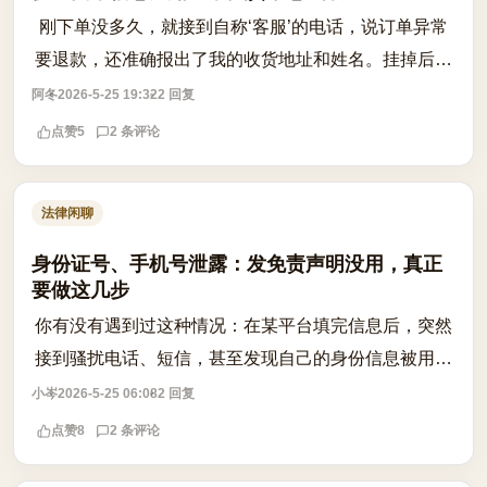
刚下单没多久，就接到自称‘客服’的电话，说订单异常
要退款，还准确报出了我的收货地址和姓名。挂掉后越
想越不对劲，怀疑快递面单信息被泄露。这类情况在近
阿冬
2026-5-25 19:32
2 回复
期频繁发生，很多人反映在未收货前就...
点赞
5
2 条评论
法律闲聊
身份证号、手机号泄露：发免责声明没用，真正
要做这几步
你有没有遇到过这种情况：在某平台填完信息后，突然
接到骚扰电话、短信，甚至发现自己的身份信息被用于
注册账号、申请贷款？很多人第一反应是发个朋友
小岑
2026-5-25 06:08
2 回复
圈：‘非本人办理，概不负责’。但法律上，...
点赞
8
2 条评论