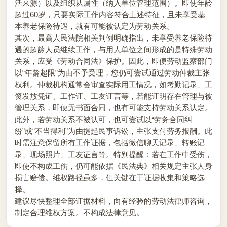
活来源）以及组织从属性（纳入单位管理范围）。即使年龄
超过60岁，只要实际工作内容符合上述特征，且未享受基
本养老保险待遇，就有可能被认定为劳动关系。
其次，最高人民法院相关判例明确指出，未享受养老保险待
遇的超龄人员继续工作，与用人单位之间形成的是特殊劳动
关系，应受《劳动合同法》保护。因此，即便劳动监察部门
以“年龄超限”为由不予受理，您仍可尝试通过劳动仲裁主张
权利。仲裁机构通常会审查实际用工情况，如考勤记录、工
资发放凭证、工作证、工友证言等，若能证明存在管理与被
管理关系，即便无书面合同，也有可能支持劳动关系认定。
此外，若劳动关系不被认可，也可尝试以“劳务合同纠
纷”或“不当得利”为由提起民事诉讼，主张支付劳务报酬。此
时需注意保留所有工作证据，包括微信聊天记录、转账记
录、现场照片、工友证言等。特别提醒：若在工作中受伤，
即使不构成工伤，仍可能依据《民法典》相关规定主张人身
损害赔偿。维权路径虽多，但关键在于证据收集和策略选
择。
建议尽快整理全部证据材料，向有经验的劳动法律师咨询，
制定合理维权方案。不构成法律意见。