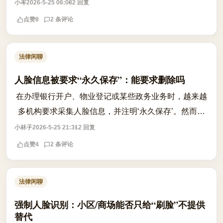
注册账号、申请贷款？很多人第一反应是发个朋友
小岑
2026-5-25 06:08
2 回复
圈：‘非本人办理，概不负责’。但法律上，...
点赞
8
2 条评论
法律闲聊
人脸信息被要求“永久保存”：能要求删除吗
在办理银行开户、物业登记或某些政务业务时，越来越
多机构要求采集人脸信息，并注明‘永久保存’。然而，
当用户事后想撤回同意、要求删除已采集的人脸数据
小林子
2026-5-25 21:31
2 回复
时，往往发现系统中没有相应入口，也无...
点赞
4
2 条评论
法律闲聊
强制人脸识别：小区/商场能否只给“刷脸”不提供
替代