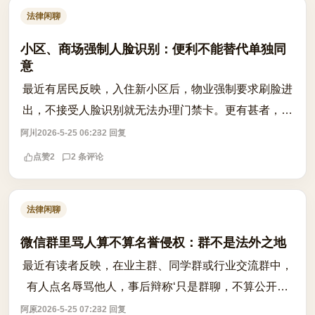
法律闲聊
小区、商场强制人脸识别：便利不能替代单独同
意
最近有居民反映，入住新小区后，物业强制要求刷脸进
出，不接受人脸识别就无法办理门禁卡。更有甚者，商
场、写字楼也以‘提升效率’为由，将人脸识别作为唯一
阿川
2026-5-25 06:23
2 回复
通行方式。这种‘大家都这样’的惯性...
点赞
2
2 条评论
法律闲聊
微信群里骂人算不算名誉侵权：群不是法外之地
最近有读者反映，在业主群、同学群或行业交流群中，
有人点名辱骂他人，事后辩称‘只是群聊，不算公开传
播’。这种说法在法律上站得住脚吗？ 根据《民法典》
阿原
2026-5-25 07:23
2 回复