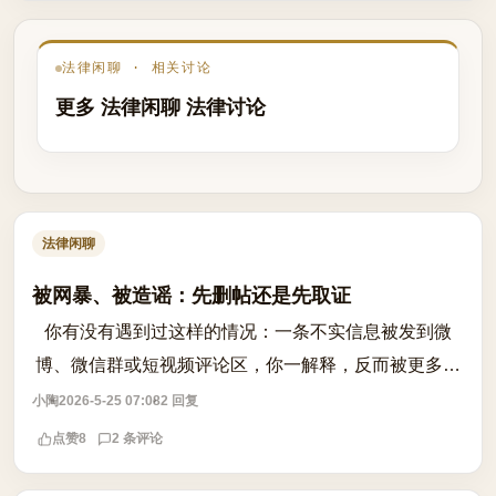
法律闲聊 · 相关讨论
更多 法律闲聊 法律讨论
法律闲聊
被网暴、被造谣：先删帖还是先取证
你有没有遇到过这样的情况：一条不实信息被发到微
博、微信群或短视频评论区，你一解释，反而被更多人
围观、转发，越澄清越像‘心虚’？等想起诉时，发现原
小陶
2026-5-25 07:08
2 回复
始内容早已被删，只剩几张模糊截图。这...
点赞
8
2 条评论