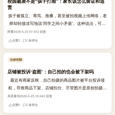
校园霸凌不是“孩子打闹”：家长该怎么留证和追
责
孩子被孤立、辱骂、推搡，甚至被拍视频上传网络，老
师却轻描淡写地说‘同学之间小矛盾’。这种说法，可能
正在纵容一场对未成年人人格权的持续侵害。根据《未
阿景
2026-5-25 07:47
2 回复
成年人保护法》第三十九条，学校应当...
点赞
3
2 条评论
法律闲聊
店铺被投诉‘盗图’：自己拍的也会被下架吗
最近有商家反映，自己拍摄的商品图片被平台投诉侵
权，导致商品下架、店铺扣分。尽管图片是原创拍摄，
仍被判定为‘盗图’，引发广泛困惑。问题核心在于：原
风里看书
2026-5-25 19:43
2 回复
创图片是否仍可能被认定侵权？平台知识...
点赞
5
2 条评论