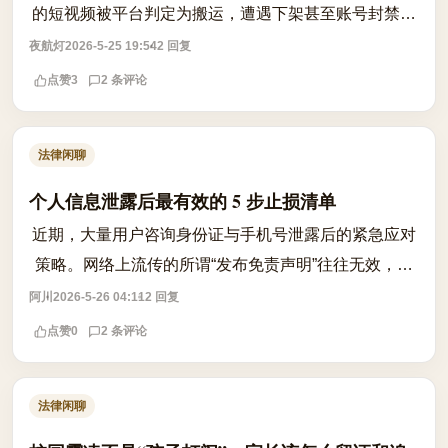
的短视频被平台判定为搬运，遭遇下架甚至账号封禁。
问题核心在于：加了字幕、改了配乐、重新剪辑，是否
夜航灯
2026-5-25 19:54
2 回复
就构成合法二创？根据著作权法，改编权...
点赞
3
2 条评论
法律闲聊
个人信息泄露后最有效的 5 步止损清单
近期，大量用户咨询身份证与手机号泄露后的紧急应对
策略。网络上流传的所谓“发布免责声明”往往无效，不
仅无法阻断风险，还可能因反应迟缓错失黄金止损期。
阿川
2026-5-26 04:11
2 回复
面对信息泄露，恐慌无济于事，冷静执...
点赞
0
2 条评论
法律闲聊