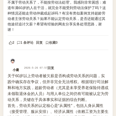
不属于劳动关系了，不能按劳动法处理’。我感到非常困惑：难
道年满60岁的人在干活，就完全不能受到劳动法保护了吗？这
种情况还能走劳动仲裁或起诉吗？有没有类似案例支持超龄劳
动者主张劳动关系？如果不能认定劳动关系，是否还能通过其
他途径追讨欠薪？希望有经验的网友分享实务处理思路，谢
谢！
2
1 条评论
回复
收藏
0
回复
2026-5-26 07:57
小鹿
关于60岁以上劳动者被欠薪是否构成劳动关系的问题，实
践中确实存在争议，但并非完全无法维权。根据现行司法解
释和地方实践，超龄劳动者（尤其是未享受养老保险待遇或
未领取退休金的人员）与用人单位之间仍有可能被认定为劳
动关系，关键在于具体事实和证据的综合判断。
首先，劳动关系的认定核心是“从属性”，包括人身从属性
（接受管理、服从安排）、经济从属性（依赖工资为主要生