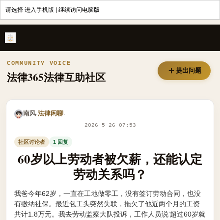
请选择
进入手机版
|
继续访问电脑版
60岁以上劳动者被欠薪，还能认定劳动关系吗？ - 法律365
COMMUNITY VOICE
提出问题
法律365法律互助社区
南风
法律闲聊
·
·
2026-5-26 07:53
社区讨论者
1 回复
60岁以上劳动者被欠薪，还能认定
劳动关系吗？
我爸今年62岁，一直在工地做零工，没有签订劳动合同，也没
有缴纳社保。最近包工头突然失联，拖欠了他近两个月的工资
共计1.8万元。我去劳动监察大队投诉，工作人员说‘超过60岁就