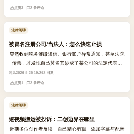
第1024条，民事主体享有名誉权，任何...
点赞
3
2 条评论
法律闲聊
被冒名注册公司/当法人：怎么快速止损
突然收到税务催缴短信、银行账户异常通知，甚至法院
传票，才发现自己莫名其妙成了某公司的法定代表人
——这并非个例，而是近年来频发的身份冒用风险。一
阿风
2026-5-25 19:21
2 回复
旦被冒名注册公司，不仅面临信用受损、账...
点赞
1
2 条评论
法律闲聊
短视频搬运被投诉：二创边界在哪里
近期多位创作者反映，自己精心剪辑、添加字幕与配音