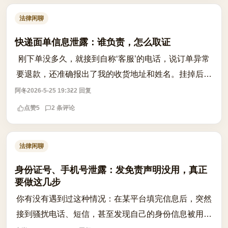
法律闲聊
快递面单信息泄露：谁负责，怎么取证
刚下单没多久，就接到自称‘客服’的电话，说订单异常
要退款，还准确报出了我的收货地址和姓名。挂掉后越
想越不对劲，怀疑快递面单信息被泄露。这类情况在近
阿冬
2026-5-25 19:32
2 回复
期频繁发生，很多人反映在未收货前就...
点赞
5
2 条评论
法律闲聊
身份证号、手机号泄露：发免责声明没用，真正
要做这几步
你有没有遇到过这种情况：在某平台填完信息后，突然
接到骚扰电话、短信，甚至发现自己的身份信息被用于