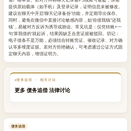
提供原始载体（如手机）及登录记录，证明信息未被修改。
建议在聊天中开启‘聊天记录备份’功能，并定期导出保存。
同时，避免在微信中直接讨论敏感内容，如‘你借我钱’‘还我
钱’，易被对方反诉为诱导或胁迫。常见坑是：仅凭转账+一
句‘算我借的’就起诉，结果因缺乏合意证据被驳回。切记：
电子借条不是万能，必须结合转账凭证、催收记录、对方确
认等多维度证据。若对方拒绝确认，可考虑通过公证方式固
定聊天内容，增强证明力。
债务追偿 · 相关讨论
更多 债务追偿 法律讨论
债务追偿