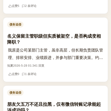
保护法》第13条，未经同意不得...
点赞
5
2 条评论
债务追偿
名义保留主管职级但实质被架空，是否构成变相
降职？
我原是公司某部门主管，虽非高层，但长期负责团队管
理、排班安排、业绩跟进，并参与部门重要决策。约三
个月前，公司宣布组织调整，口头通知我‘保留主管职
知夏
2026-5-28 01:34
1 回复
级’，但实际工作内容被全面调整为一线...
点赞
0
1 条评论
债务追偿
朋友欠五万不还且拉黑，仅有微信转账记录能起
诉成功吗？