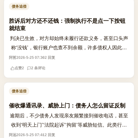
债务追偿
胜诉后对方还不还钱：强制执行不是点一下按钮
就结束
判决已生效，对方却始终未履行还款义务，甚至口头声
称‘没钱’，银行账户也查不到余额，许多债权人因此陷
入焦虑：难道官司赢了也白忙一场？事实上，胜诉只是
阿哲
2026-5-25 07:30
2 回复
追偿的第一步，强制执行程序远未结束...
点赞
2
2 条评论
债务追偿
催收爆通讯录、威胁上门：债务人怎么留证反制
逾期后，不少债务人发现亲友频繁接到催收电话，甚至
收到‘明天上门’‘法院起诉’‘拘留’等威胁短信。此类行为
是否违法？如何有效留存证据并反制？根据《个人信息
阿远
2026-5-25 07:41
2 回复