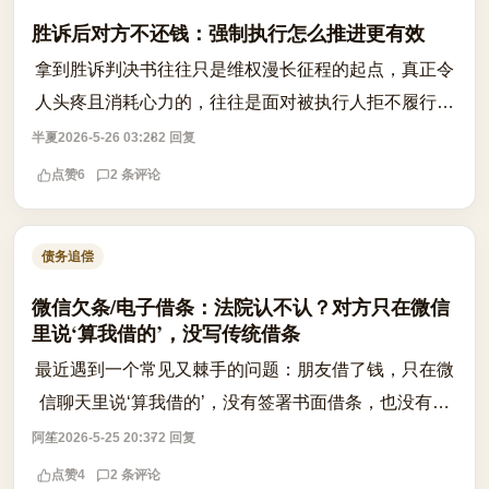
胜诉后对方不还钱：强制执行怎么推进更有效
拿到胜诉判决书往往只是维权漫长征程的起点，真正令
人头疼且消耗心力的，往往是面对被执行人拒不履行生
效法律文书义务的困境。许多当事人在满怀希望地申请
半夏
2026-5-26 03:28
2 回复
强制执行后，却常遭遇法院反馈“查无可...
点赞
6
2 条评论
债务追偿
微信欠条/电子借条：法院认不认？对方只在微信
里说‘算我借的’，没写传统借条
最近遇到一个常见又棘手的问题：朋友借了钱，只在微
信聊天里说‘算我借的’，没有签署书面借条，也没有转
账备注。这种情况下，法院会认吗？答案是：可能认，
阿笙
2026-5-25 20:37
2 回复
但关键在于能否形成完整证据链。根据...
点赞
4
2 条评论