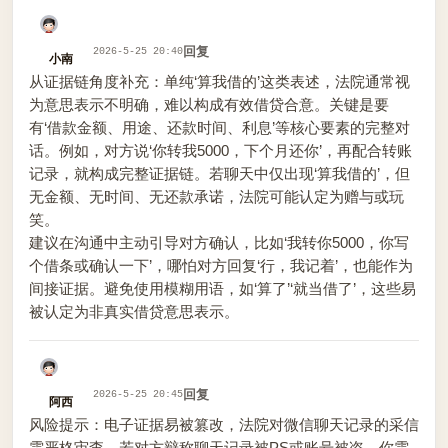
回复
2026-5-25 20:40
小南
从证据链角度补充：单纯‘算我借的’这类表述，法院通常视
为意思表示不明确，难以构成有效借贷合意。关键是要
有‘借款金额、用途、还款时间、利息’等核心要素的完整对
话。例如，对方说‘你转我5000，下个月还你’，再配合转账
记录，就构成完整证据链。若聊天中仅出现‘算我借的’，但
无金额、无时间、无还款承诺，法院可能认定为赠与或玩
笑。
建议在沟通中主动引导对方确认，比如‘我转你5000，你写
个借条或确认一下’，哪怕对方回复‘行，我记着’，也能作为
间接证据。避免使用模糊用语，如‘算了’‘就当借了’，这些易
被认定为非真实借贷意思表示。
回复
2026-5-25 20:45
阿西
风险提示：电子证据易被篡改，法院对微信聊天记录的采信
需严格审查。若对方辩称聊天记录被PS或账号被盗，你需