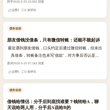
法院的财产查控系统有盲区，而债务人可能通过隐匿、
阿予
2026-5-25 18:05
2 回复
转移财产规避执行。但作为债权人，你...
点赞
3
2 条评论
债务追偿
朋友借钱没借条，只有微信转账：还能不能起诉
最近遇到朋友借钱，口头约定后通过微信转账，但未出
具借条，转账备注也未写‘借款’，对方事后否认是借
款，称是赠与或还款。如今对方拒绝归还，我能否起
星河
2026-5-25 07:18
2 回复
诉？根据《最高人民法院关于审理民间借贷...
点赞
6
2 条评论
债务追偿
借钱给情侣：分手后到底找谁要？钱转给A，聊
天说给两人用，分手后A说给B的