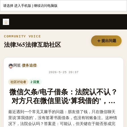
请选择
进入手机版
|
继续访问电脑版
微信欠条/电子借条：法院认不认？对方只在微信里说‘算我借的’，没写传
COMMUNITY VOICE
提出问题
法律365法律互助社区
阿笙
债务追偿
·
·
2026-5-25 20:37
社区讨论者
2 回复
微信欠条/电子借条：法院认不认？
对方只在微信里说‘算我借的’，没
写传统借条
最近遇到一个常见又棘手的问题：朋友借了钱，只在微信聊天
里说‘算我借的’，没有签署书面借条，也没有转账备注。这种情
况下，法院会认吗？答案是：可能认，但关键在于能否形成完