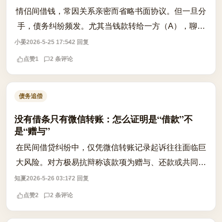
情侣间借钱，常因关系亲密而省略书面协议。但一旦分
手，债务纠纷频发。尤其当钱款转给一方（A），聊天
记录显示‘给两个人用’‘一起还’，但对方事后声称是赠与
小晏
2026-5-25 17:54
2 回复
或仅对另一方（B）有义务，此时追...
点赞
1
2 条评论
债务追偿
没有借条只有微信转账：怎么证明是“借款”不
是“赠与”
在民间借贷纠纷中，仅凭微信转账记录起诉往往面临巨
大风险。对方极易抗辩称该款项为赠与、还款或共同消
费，导致原告败诉。核心痛点在于缺乏“借贷合意”的直
知夏
2026-5-26 03:17
2 回复
接证据。根据相关司法解释，转账凭证...
点赞
2
2 条评论