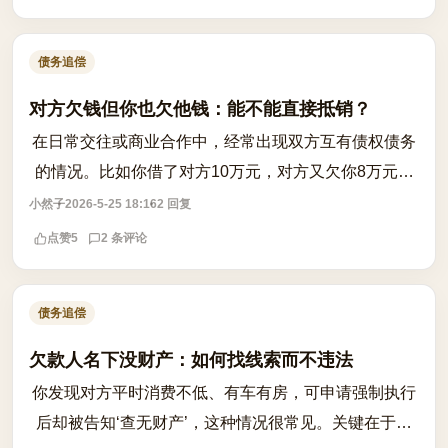
债务追偿
对方欠钱但你也欠他钱：能不能直接抵销？
在日常交往或商业合作中，经常出现双方互有债权债务
的情况。比如你借了对方10万元，对方又欠你8万元，
此时你是否可以直接用对方欠你的8万元抵销你应还的
小然子
2026-5-25 18:16
2 回复
10万元？这个问题看似简单，实则涉及法律...
点赞
5
2 条评论
债务追偿
欠款人名下没财产：如何找线索而不违法
你发现对方平时消费不低、有车有房，可申请强制执行
后却被告知‘查无财产’，这种情况很常见。关键在于：