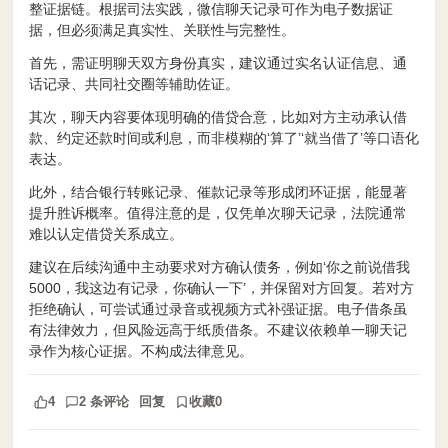
整证据链。根据司法实践，微信聊天记录可作为电子数据证
据，但必须满足真实性、关联性与完整性。
首先，需证明聊天双方身份真实，建议通过实名认证信息、通
话记录、共同社交圈等辅助佐证。
其次，聊天内容要体现明确的借贷合意，比如对方主动承认借
款、约定还款时间或利息，而非模糊的‘算了’‘就当借了’等口语化
表达。
此外，结合银行转账记录、催款记录等形成闭环证据，能显著
提升胜诉概率。值得注意的是，仅凭单次聊天记录，法院通常
难以认定借贷关系成立。
建议在后续沟通中主动要求对方确认债务，例如‘你之前说借我
5000，我这边有记录，你确认一下’，并保留对方回复。若对方
拒绝确认，可尝试通过录音或视频方式补强证据。电子借条虽
有法律效力，但风险远高于纸质借条。不建议依赖单一聊天记
录作为核心证据。不构成法律意见。
4
2 条评论
回复
收藏
0