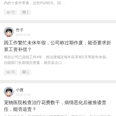
内的十多件零食，总价约280元。回 ...
73
1
竹子
2026-5-26
因工作繁忙未休年假，公司称过期作废，能否要求折
算工资补偿？
我在公司已连续工作4年，按法律规定每年应享有5天带薪年休假。
但因部门长期项目密集，领导多次口 ...
78
1
小唐
2026-5-26
宠物医院检查治疗花费数千，病情恶化后被推诿责
任，能否追责？