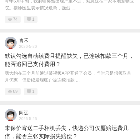
今年6月中旬，我的猫突然出现严重不适，紧急送往一家本地宠物医
院。接诊医生表示情况危急，强烈 ...
74
1
青禾
2026-5-26
默认勾选自动续费且提醒缺失，已连续扣款三个月，
能否追回已支付费用？
我大约在三个月前通过某视频APP开通了会员，当时只是想领取首
月优惠，但后续发现账户被连续扣款 ...
89
1
阿远
2026-5-26
未保价寄送二手相机丢失，快递公司仅愿赔运费几
倍，能否主张实际损失赔偿？