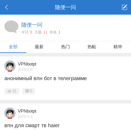
随便一问
随便一问
今日:
0
主题:
11
排名:
1
全部
最新
热门
热帖
精华
VPNbotpt
2026-6-6
анонимный впн бот в телеграмме
31
0
VPNbotpt
2026-6-3
впн для смарт тв haier