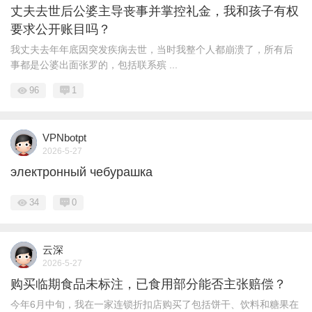
丈夫去世后公婆主导丧事并掌控礼金，我和孩子有权
要求公开账目吗？
我丈夫去年年底因突发疾病去世，当时我整个人都崩溃了，所有后
事都是公婆出面张罗的，包括联系殡 ...
96
1
VPNbotpt
2026-5-27
электронный чебурашка
34
0
云深
2026-5-27
购买临期食品未标注，已食用部分能否主张赔偿？
今年6月中旬，我在一家连锁折扣店购买了包括饼干、饮料和糖果在