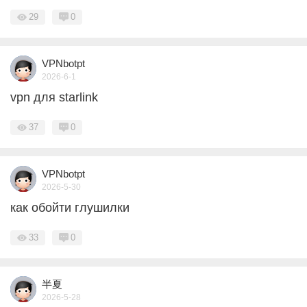
29
0
VPNbotpt
2026-6-1
vpn для starlink
37
0
VPNbotpt
2026-5-30
как обойти глушилки
33
0
半夏
2026-5-28